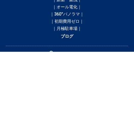
｜オール電化｜
｜360°パノラマ｜
｜初期費用ゼロ｜
｜月極駐車場｜
ブログ
間取りから探す
1R
1K／1DK
1SK／1SDK／1SLK／1LDK／1SLDK
2K／2DK
2SK／2SDK／2SLK／2LDK／2SLDK
3K／3DK
3SK／3SDK／3SLK／3LDK／3SLDK
4LDK以上
テナント・店舗・事務所
月極駐車場
貸土地
賃料から探す
3万円以下
3〜4万円
4〜5万円
5〜6万円
6〜7万円
7〜8万円
8〜9万円
9〜10万円
10万円以上
釧路市の賃貸・借家情報満載の「釧路市ドットコム」！部屋の広さ、間取
り、収納スペースと等々こだわり条件に合った物件をお探し致します。住所
（釧路市エリア）・環境・相場・こだわり条件検索以外に、設備や間取り・
駅徒歩等の細かな条件でも絞り込むことが可能です！希望条件に合う物件が