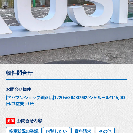
物件問合せ
お問合せ物件
[アパマンショップ釧路店]17205630480942/シャルール/115,000
円/共益費：0円
お問合せ内容
必須
空室状況の確認
内覧したい
資料請求
その他