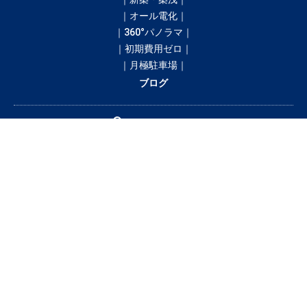
｜オール電化｜
｜360°パノラマ｜
｜初期費用ゼロ｜
｜月極駐車場｜
ブログ
間取りから探す
1R
1K／1DK
1SK／1SDK／1SLK／1LDK／1SLDK
2K／2DK
2SK／2SDK／2SLK／2LDK／2SLDK
3K／3DK
3SK／3SDK／3SLK／3LDK／3SLDK
4LDK以上
テナント・店舗・事務所
月極駐車場
貸土地
賃料から探す
3万円以下
3〜4万円
4〜5万円
5〜6万円
6〜7万円
7〜8万円
8〜9万円
9〜10万円
10万円以上
釧路市の賃貸・借家情報満載の「釧路市ドットコム」！部屋の広さ、間取
り、収納スペースと等々こだわり条件に合った物件をお探し致します。住所
（釧路市エリア）・環境・相場・こだわり条件検索以外に、設備や間取り・
駅徒歩等の細かな条件でも絞り込むことが可能です！希望条件に合う物件が