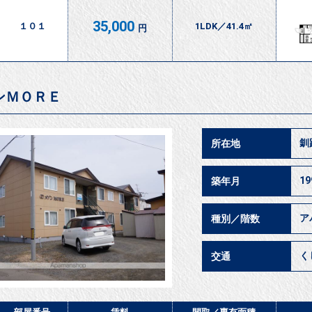
35,000
１０１
1LDK／41.4㎡
円
ンＭＯＲＥ
釧
所在地
1
築年月
ア
種別／階数
く
交通