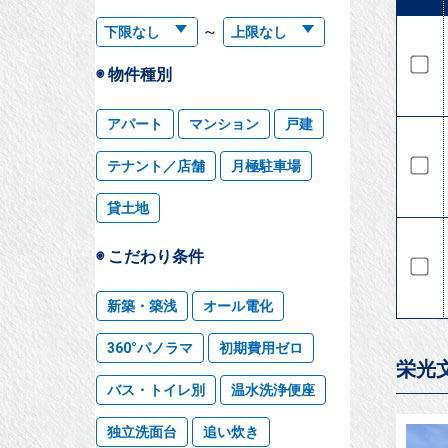
～
◉ 物件種別
アパート
マンション
戸建
テナント／店舗
月極駐車場
貸土地
◉ こだわり条件
新築・築浅
オール電化
360°パノラマ
初期費用ゼロ
栄光
バス・トイレ別
温水洗浄便座
独立洗面台
追い炊き