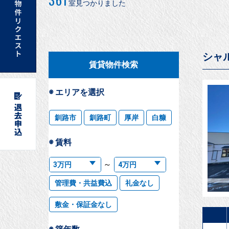
室見つかりました
シャ
賃貸物件検索
◉ エリアを選択
釧路市
釧路町
厚岸
白糠
◉ 賃料
～
管理費・共益費込
礼金なし
敷金・保証金なし