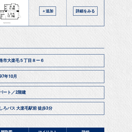
＋追加
詳細をみる
路市大楽毛５丁目８ー６
997年10月
パート／2階建
しろバス 大楽毛駅前 徒歩3分