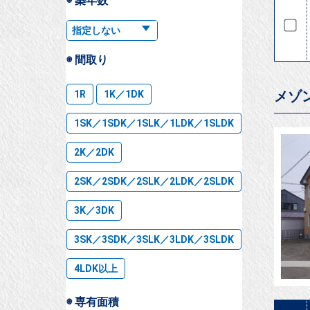
◉ 築年数
◉ 間取り
メゾ
1R
1K／1DK
1SK／1SDK／1SLK／1LDK／1SLDK
2K／2DK
2SK／2SDK／2SLK／2LDK／2SLDK
3K／3DK
3SK／3SDK／3SLK／3LDK／3SLDK
4LDK以上
◉ 専有面積