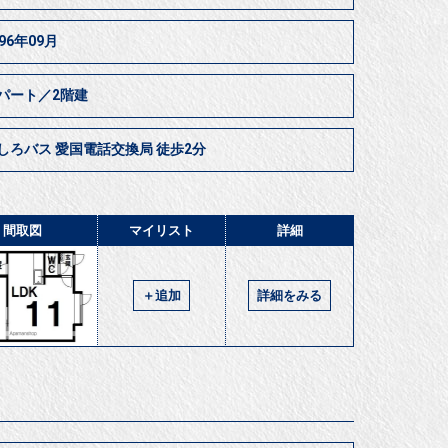
996年09月
パート／2階建
しろバス 愛国電話交換局 徒歩2分
間取図
マイリスト
詳細
＋追加
詳細をみる