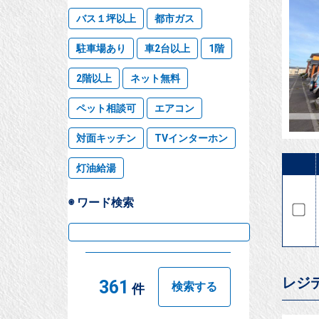
バス１坪以上
都市ガス
駐車場あり
車2台以上
1階
2階以上
ネット無料
ペット相談可
エアコン
対面キッチン
TVインターホン
灯油給湯
◉ ワード検索
レジ
361
検索する
件