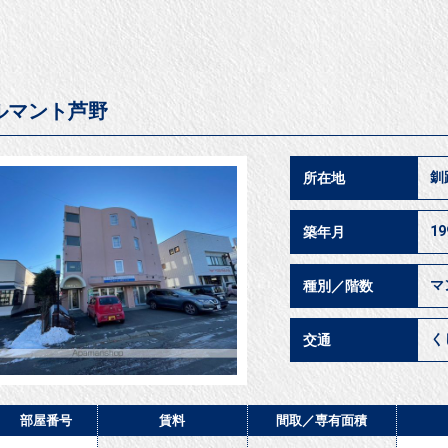
ルマント芦野
釧
所在地
1
築年月
マ
種別／階数
く
交通
部屋番号
賃料
間取／
専有面積