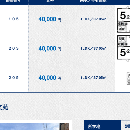
部屋番号
賃料
間取／
専有面積
40,000
１０５
1LDK／37.05㎡
円
40,000
２０３
1LDK／37.05㎡
円
40,000
２０５
1LDK／37.05㎡
円
文苑
釧
所在地