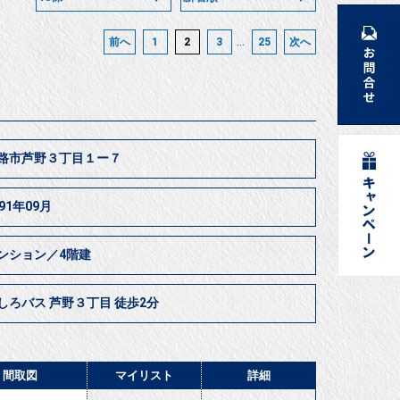
...
前へ
1
2
3
25
次へ
路市芦野３丁目１ー７
991年09月
ンション／4階建
しろバス 芦野３丁目 徒歩2分
間取図
マイリスト
詳細