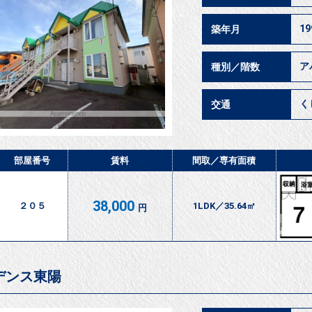
1
築年月
ア
種別／階数
く
交通
部屋番号
賃料
間取／
専有面積
38,000
２０５
1LDK／35.64㎡
円
デンス東陽