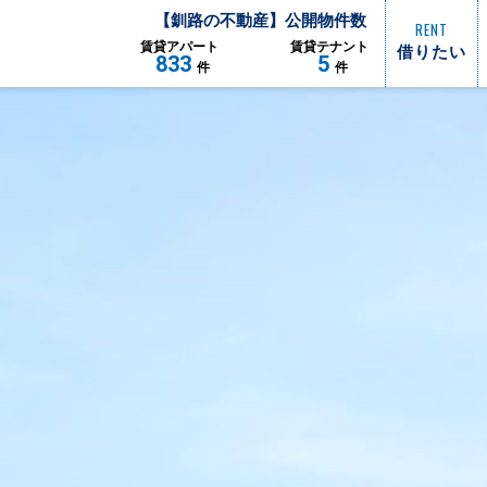
【
釧路
の不動産】公開物件数
RENT
借りたい
賃貸
アパート
賃貸
テナント
833
5
件
件