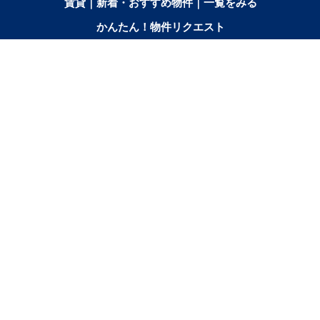
賃貸｜新着・おすすめ物件｜一覧をみる
かんたん！物件リクエスト
マイリスト
お問合せ
間取りから探す
2SK／2SDK／2SLK／2LDK／
3K／
3SK／3SDK／3SLK／3LDK
2SLDK
3DK
3SLDK
賃料から探す
3〜4万円
4〜5万円
5〜6万円
6〜7万円
7〜8万円
8〜9万円
9〜10万円
！部屋の広さ、間取り、収納スペースと等々こだわり条件に合った物件をお探
な条件でも絞り込むことが可能です！希望条件に合う物件が見つからない場合
力で希望のお部屋をお探しします！