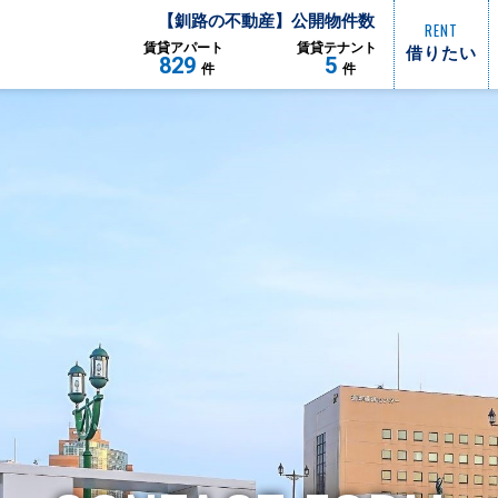
【
釧路
の不動産】公開物件数
RENT
借りたい
賃貸
アパート
賃貸
テナント
829
5
件
件