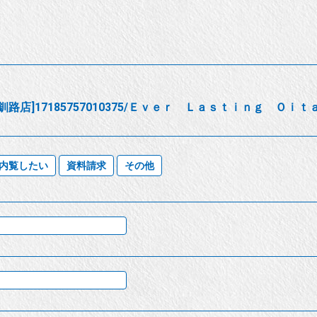
路店]17185757010375/Ｅｖｅｒ Ｌａｓｔｉｎｇ Ｏｉｔａｖ
内覧したい
資料請求
その他