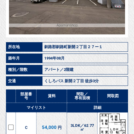
所在地
釧路郡釧路町新開２丁目２７ー１
築年月
1994年08月
種別／階数
アパート／2階建
交通
くしろバス 新開２丁目 徒歩3分
部屋番
間取／
賃料
間取図
号
専有面積
マイリスト
詳細
3LDK／62.77
54,000
Ｃ
円
㎡