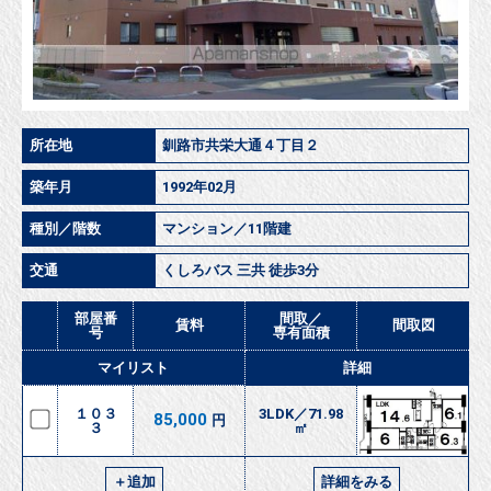
所在地
釧路市共栄大通４丁目２
築年月
1992年02月
種別／階数
マンション／11階建
交通
くしろバス 三共 徒歩3分
部屋番
間取／
賃料
間取図
号
専有面積
マイリスト
詳細
１０３
3LDK／71.98
85,000
円
３
㎡
＋追加
詳細をみる