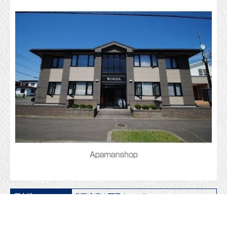
所在地
釧路市寿３丁目３ー１５
築年月
2001年09月