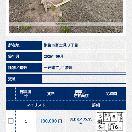
所在地
釧路市富士見３丁目
築年月
2026年09月
種別／階数
一戸建て／1階建
交通
-
部屋番
間取／
賃料
間取図
号
専有面積
マイリスト
詳細
3LDK／75.35
130,000
１
円
㎡