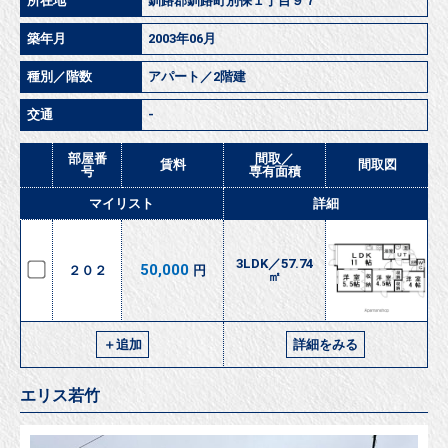
所在地
釧路郡釧路町別保１丁目９７
築年月
2003年06月
種別／階数
アパート／2階建
交通
-
部屋番
間取／
賃料
間取図
号
専有面積
マイリスト
詳細
3LDK／57.74
50,000
２０２
円
㎡
＋追加
詳細をみる
エリス若竹