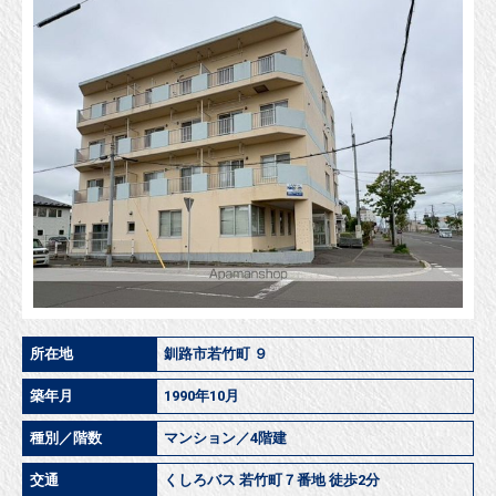
所在地
釧路市若竹町 ９
築年月
1990年10月
種別／階数
マンション／4階建
交通
くしろバス 若竹町７番地 徒歩2分