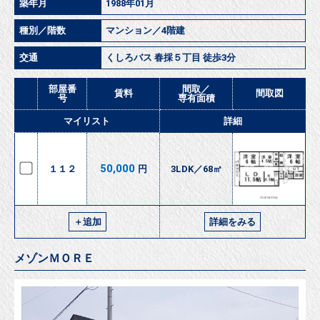
築年月
1988年01月
種別／階数
マンション／4階建
交通
くしろバス 春採５丁目 徒歩3分
部屋番
間取／
賃料
間取図
号
専有面積
マイリスト
詳細
50,000
１１２
円
3LDK／68㎡
＋追加
詳細をみる
メゾンＭＯＲＥ