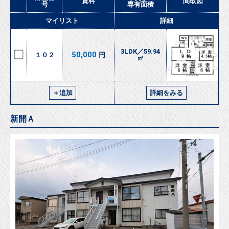
賃料
間取図
号
専有面積
マイリスト
詳細
3LDK／59.94
50,000
１０２
円
㎡
＋追加
詳細をみる
新開Ａ