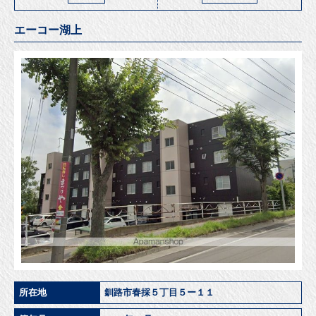
エーコー湖上
所在地
釧路市春採５丁目５ー１１