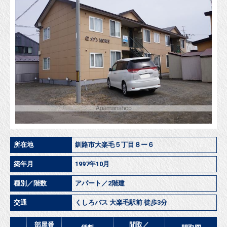
所在地
釧路市大楽毛５丁目８ー６
築年月
1997年10月
種別／階数
アパート／2階建
交通
くしろバス 大楽毛駅前 徒歩3分
部屋番
間取／