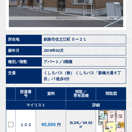
所在地
釧路市住之江町 ５ー２１
築年月
2018年02月
種別／階数
アパート／2階建
交通
くしろバス（株） くしろバス「新橋大通６丁
目」バ 徒歩3分
部屋番
間取／
賃料
間取図
号
専有面積
マイリスト
詳細
3LDK／69.02
90,000
１０２
円
㎡