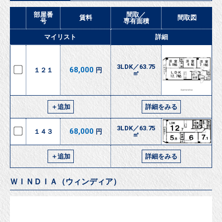
部屋番
間取／
賃料
間取図
号
専有面積
マイリスト
詳細
3LDK／63.75
68,000
１２１
円
㎡
＋追加
詳細をみる
3LDK／63.75
68,000
１４３
円
㎡
＋追加
詳細をみる
ＷＩＮＤＩＡ（ウィンディア）