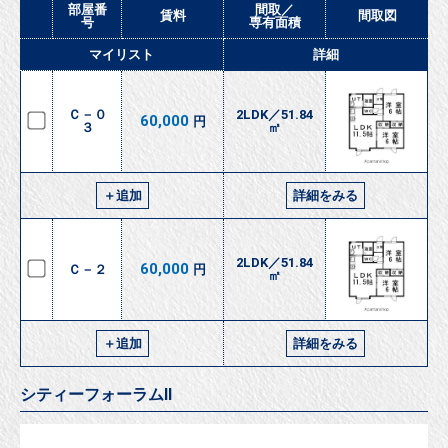
部屋番
間取／
賃料
間取図
号
専有面積
マイリスト
詳細
Ｃ－０
2LDK／51.84
60,000
円
３
㎡
＋追加
詳細をみる
2LDK／51.84
60,000
Ｃ－２
円
㎡
＋追加
詳細をみる
シティーフォーラムⅡ