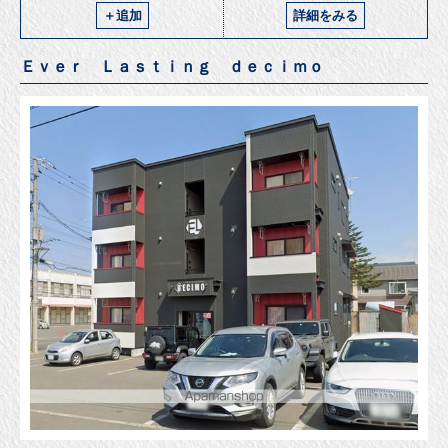
＋追加
詳細をみる
Ｅｖｅｒ Ｌａｓｔｉｎｇ ｄｅｃｉｍｏ