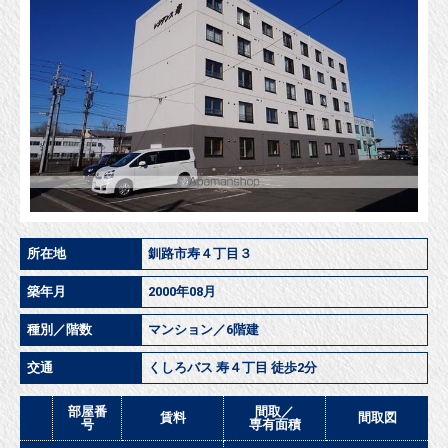
所在地
釧路市寿４丁目３
築年月
2000年08月
種別／階数
マンション／6階建
交通
くしろバス 寿４丁目 徒歩2分
部屋番
間取／
賃料
間取図
号
専有面積