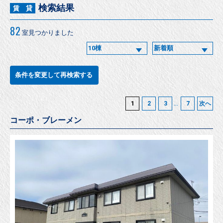
検索結果
賃 貸
82
室見つかりました
条件を変更して再検索する
...
1
2
3
7
次へ
コーポ・ブレーメン