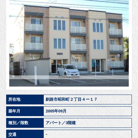
所在地
釧路市昭和町２丁目４ー１７
築年月
2005年09月
種別／階数
アパート／3階建
交通
-