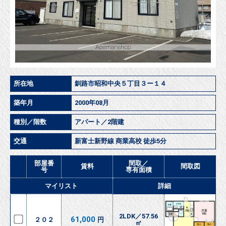
所在地
釧路市昭和中央５丁目３ー１４
築年月
2000年08月
種別／階数
アパート／2階建
交通
新富士新野線 商業高校 徒歩5分
部屋番
間取／
賃料
間取図
号
専有面積
マイリスト
詳細
2LDK／57.56
61,000
２０２
円
㎡