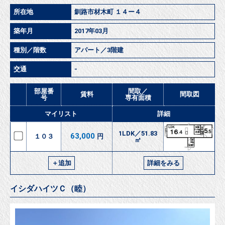
所在地
釧路市材木町 １４ー４
築年月
2017年03月
種別／階数
アパート／3階建
交通
-
部屋番
間取／
賃料
間取図
号
専有面積
マイリスト
詳細
1LDK／51.83
63,000
１０３
円
㎡
＋追加
詳細をみる
イシダハイツＣ（睦）