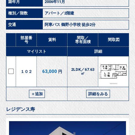
築年月
2006年11月
種別／階数
アパート／2階建
交通
阿寒バス 鶴野小学校 徒歩2分
部屋番
間取／
賃料
間取図
号
専有面積
マイリスト
詳細
2LDK／67.63
63,000
１０２
円
㎡
＋追加
詳細をみる
レジデンス寿