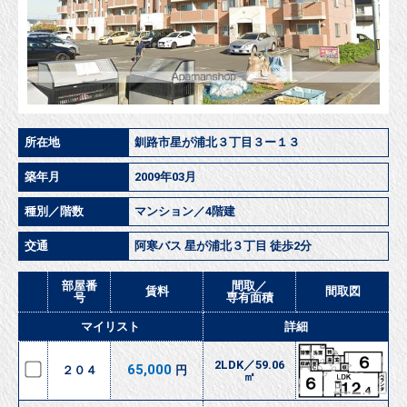
所在地
釧路市星が浦北３丁目３ー１３
築年月
2009年03月
種別／階数
マンション／4階建
交通
阿寒バス 星が浦北３丁目 徒歩2分
部屋番
間取／
賃料
間取図
号
専有面積
マイリスト
詳細
2LDK／59.06
65,000
２０４
円
㎡