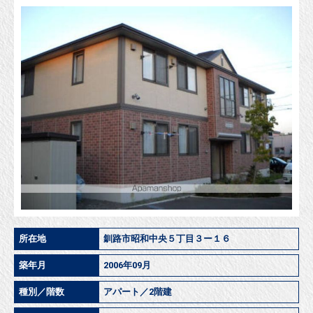
所在地
釧路市昭和中央５丁目３ー１６
築年月
2006年09月
種別／階数
アパート／2階建