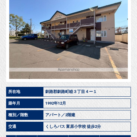
所在地
釧路郡釧路町睦３丁目４ー１
築年月
1992年12月
種別／階数
アパート／2階建
交通
くしろバス 富原小学校 徒歩2分