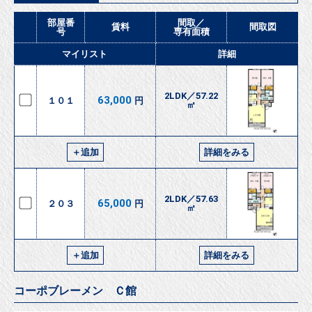
部屋番
間取／
賃料
間取図
号
専有面積
マイリスト
詳細
2LDK／57.22
63,000
１０１
円
㎡
＋追加
詳細をみる
2LDK／57.63
65,000
２０３
円
㎡
＋追加
詳細をみる
コーポブレーメン Ｃ館