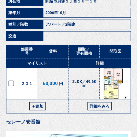
所在地
釧路市貝塚１丁目１０ー１８
築年月
2006年10月
種別／階数
アパート／2階建
交通
-
部屋番
間取／
賃料
間取図
号
専有面積
マイリスト
詳細
2LDK／49.68
60,000
２０１
円
㎡
＋追加
詳細をみる
セレーノ壱番館