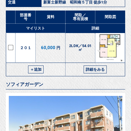
交通
新富士新野線 昭和南５丁目 徒歩1分
部屋番
間取／
賃料
間取図
号
専有面積
マイリスト
詳細
2LDK／54.01
60,000
２０１
円
㎡
＋追加
詳細をみる
ソフィアガーデン