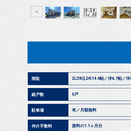
2LDK(LDK14.4帖／洋6.7帖／洋
間取
6戸
総戸数
有／月額無料
駐車場
賃料の1.1ヶ月分
仲介手数料