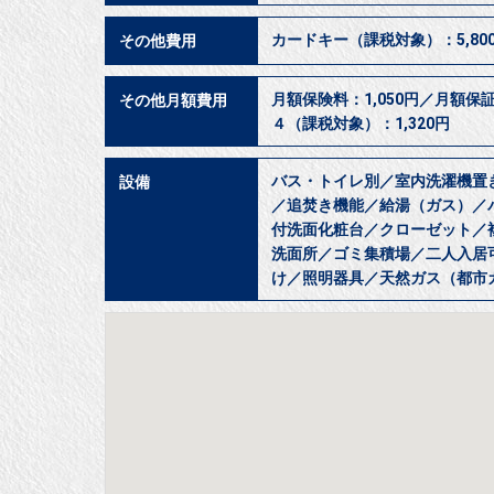
カードキー（課税対象）：5,800
その他費用
月額保険料：1,050円／月額保
その他月額費用
４（課税対象）：1,320円
バス・トイレ別／室内洗濯機置
設備
／追焚き機能／給湯（ガス）／
付洗面化粧台／クローゼット／
洗面所／ゴミ集積場／二人入居
け／照明器具／天然ガス（都市