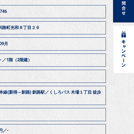
746
釧路町光和８丁目２６
09月
ト／1階（2階建）
本線(新得～釧路) 釧路駅／くしろバス 木場１丁目 徒歩
0円／-