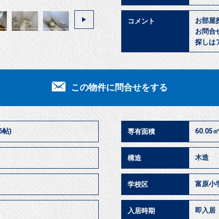
お部屋
コメント
お問合
探しは
この物件に問合せをする
6帖)
60.05
専有面積
木造
構造
富原小
学校区
即入
入居時期