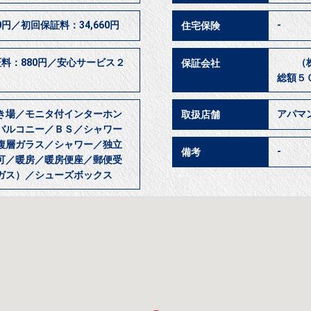
円／初回保証料：34,660円
-
住宅保険
証料：880円／安心サービス２
（株）
保証会社
総額５
き場／モニタ付インターホン
アパマ
取扱店舗
バルコニー／ＢＳ／シャワー
複層ガラス／シャワー／独立
-
備考
可／暖房／暖房便座／郵便受
ガス）／シューズボックス