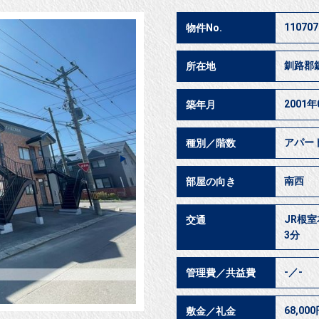
110707
物件No.
釧路郡
所在地
2001年
築年月
アパー
種別／階数
南西
部屋の向き
JR根室
交通
3分
-／-
管理費／共益費
68,00
敷金／礼金