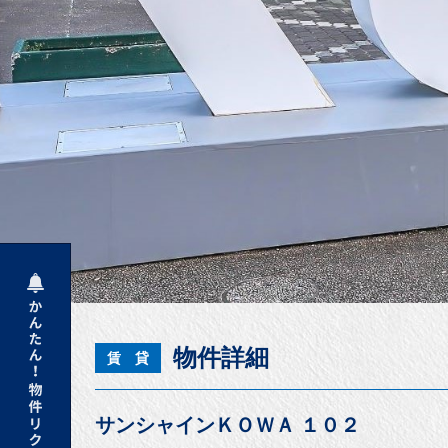
物件詳細
賃 貸
サンシャインＫＯＷＡ １０２