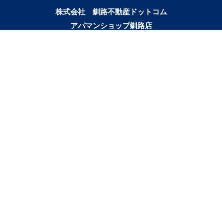
株式会社 釧路不動産ドットコム
アパマンショップ釧路店
宅地建物取引業者免許番号：北海道知事釧路（1）第563号
▼ 誰と暮らすかで検索
｜ひとり暮らし｜
｜二人暮らし｜
｜家族で暮らす｜
｜ペットと暮らす｜
賃貸｜新着・おすすめ物件｜一覧をみる
かんたん！物件リクエスト
マイリスト
お問合せ