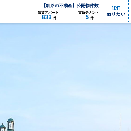
【
釧路
の不動産】公開物件数
RENT
借りたい
賃貸
アパート
賃貸
テナント
833
5
件
件