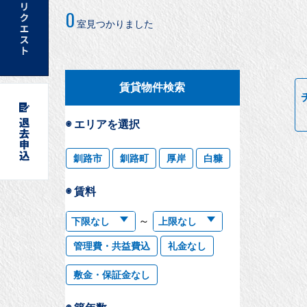
0
室見つかりました
賃貸物件検索
◉ エリアを選択
釧路市
釧路町
厚岸
白糠
◉ 賃料
～
管理費・共益費込
礼金なし
敷金・保証金なし