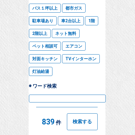
バス１坪以上
都市ガス
駐車場あり
車2台以上
1階
2階以上
ネット無料
ペット相談可
エアコン
対面キッチン
TVインターホン
灯油給湯
◉ ワード検索
839
検索する
件