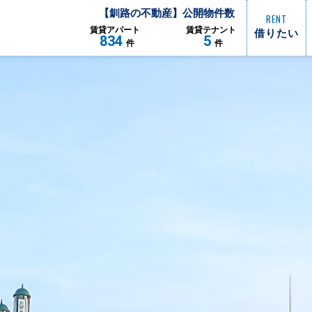
【
釧路
の不動産】公開物件数
RENT
借りたい
賃貸
アパート
賃貸
テナント
834
5
件
件