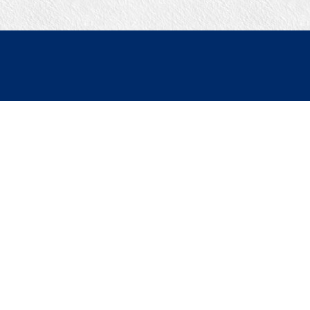
▼ こだわり条件で検索
｜戸建｜
｜新築・築浅｜
｜オール電化｜
｜360°パノラマ｜
｜初期費用ゼロ｜