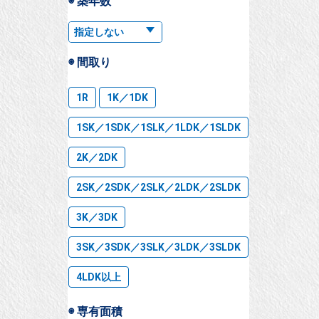
◉ 築年数
◉ 間取り
1R
1K／1DK
1SK／1SDK／1SLK／1LDK／1SLDK
2K／2DK
2SK／2SDK／2SLK／2LDK／2SLDK
3K／3DK
3SK／3SDK／3SLK／3LDK／3SLDK
4LDK以上
◉ 専有面積