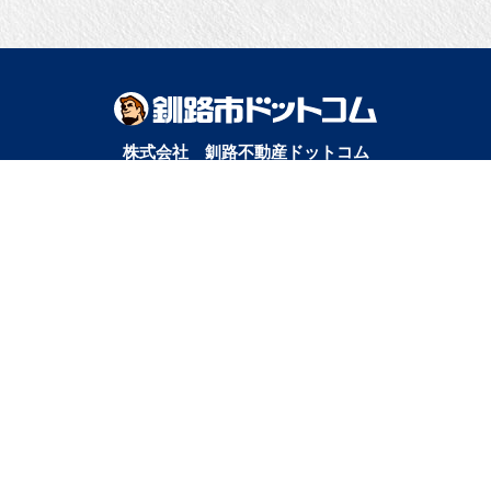
株式会社 釧路不動産ドットコム
アパマンショップ釧路店
宅地建物取引業者免許番号：北海道知事釧路（1）第563号
▼ 誰と暮らすかで検索
｜ひとり暮らし｜
｜二人暮らし｜
｜家族で暮らす｜
｜ペットと暮らす｜
賃貸｜新着・おすすめ物件｜一覧をみる