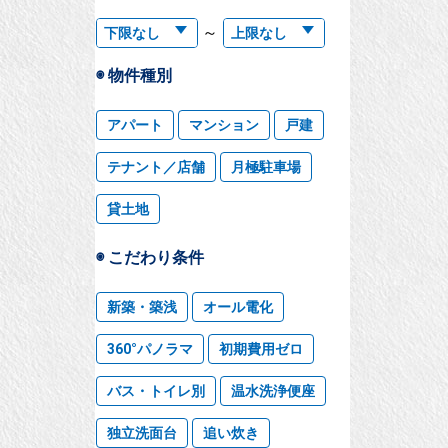
～
◉ 物件種別
アパート
マンション
戸建
テナント／店舗
月極駐車場
貸土地
◉ こだわり条件
新築・築浅
オール電化
360°パノラマ
初期費用ゼロ
バス・トイレ別
温水洗浄便座
独立洗面台
追い炊き