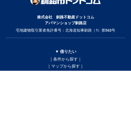
株式会社 釧路不動産ドットコム
アパマンショップ釧路店
宅地建物取引業者免許番号：北海道知事釧路（1）第563号
▼ 借りたい
｜条件から探す｜
｜マップから探す｜
｜学校区から探す｜
貸したい
テナント
店舗情報
▼ 誰と暮らすかで検索
｜ひとり暮らし｜
｜二人暮らし｜
｜家族で暮らす｜
｜ペットと暮らす｜