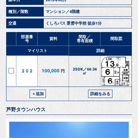
種別／階数
マンション／4階建
交通
くしろバス 景雲中学校 徒歩1分
部屋番
間取／
賃料
間取図
号
専有面積
マイリスト
詳細
2SDK／66.34
100,000
２０２
円
㎡
＋追加
詳細をみる
芦野タウンハウス