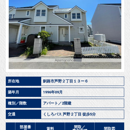
所在地
釧路市芦野２丁目１３ー６
築年月
1996年09月
種別／階数
アパート／2階建
交通
くしろバス 芦野２丁目 徒歩5分
部屋番
間取／
賃料
間取図