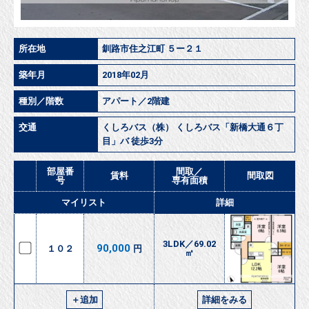
所在地
釧路市住之江町 ５ー２１
築年月
2018年02月
種別／階数
アパート／2階建
交通
くしろバス（株） くしろバス「新橋大通６丁
目」バ 徒歩3分
部屋番
間取／
賃料
間取図
号
専有面積
マイリスト
詳細
3LDK／69.02
90,000
１０２
円
㎡
＋追加
詳細をみる