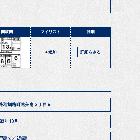
間取図
マイリスト
詳細
＋追加
詳細をみる
路郡釧路町遠矢南２丁目９
982年10月
戸建て／2階建