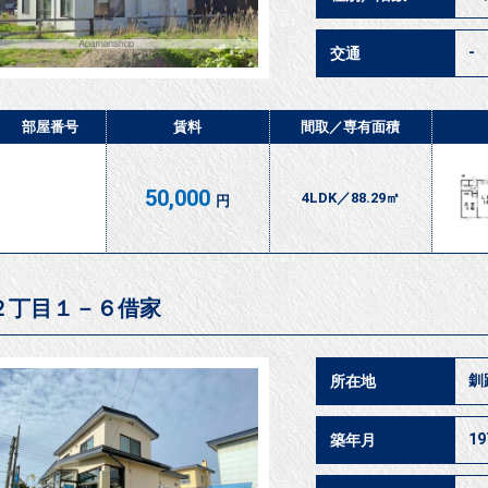
-
交通
部屋番号
賃料
間取／
専有面積
50,000
4LDK／88.29㎡
円
２丁目１－６借家
釧
所在地
1
築年月