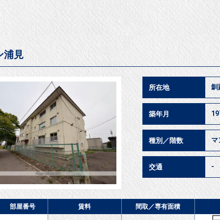
ン浦見
釧
所在地
1
築年月
マ
種別／階数
-
交通
部屋番号
賃料
間取／
専有面積