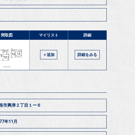
間取図
マイリスト
詳細
＋追加
詳細をみる
路市興津２丁目１ー６
977年11月