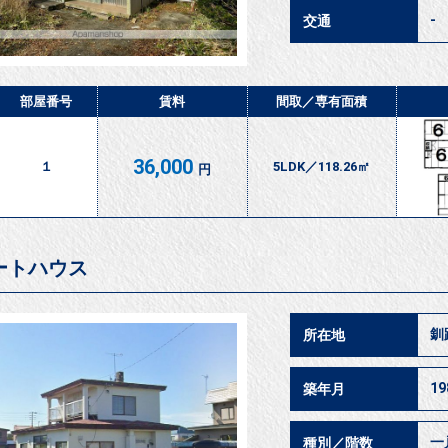
-
交通
部屋番号
賃料
間取／
専有面積
36,000
１
5LDK／118.26㎡
円
ートハウス
釧
所在地
1
築年月
一
種別／階数