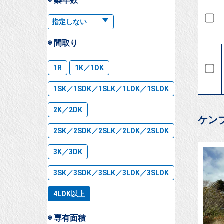
◉ 築年数
◉ 間取り
1R
1K／1DK
1SK／1SDK／1SLK／1LDK／1SLDK
2K／2DK
ケン
2SK／2SDK／2SLK／2LDK／2SLDK
3K／3DK
3SK／3SDK／3SLK／3LDK／3SLDK
4LDK以上
◉ 専有面積