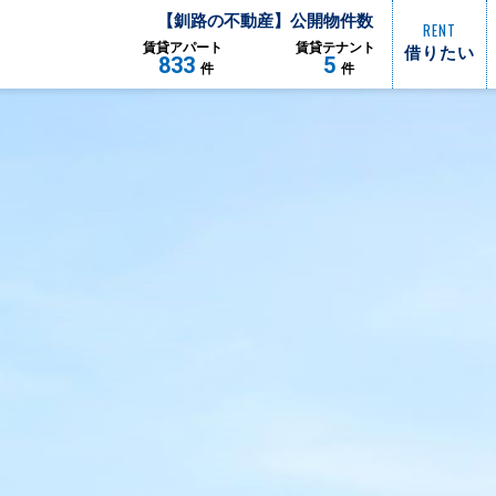
【
釧路
の不動産】公開物件数
RENT
借りたい
賃貸
アパート
賃貸
テナント
833
5
件
件