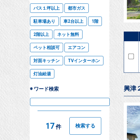
バス１坪以上
都市ガス
駐車場あり
車2台以上
1階
2階以上
ネット無料
ペット相談可
エアコン
対面キッチン
TVインターホン
灯油給湯
興津
◉ ワード検索
17
検索する
件