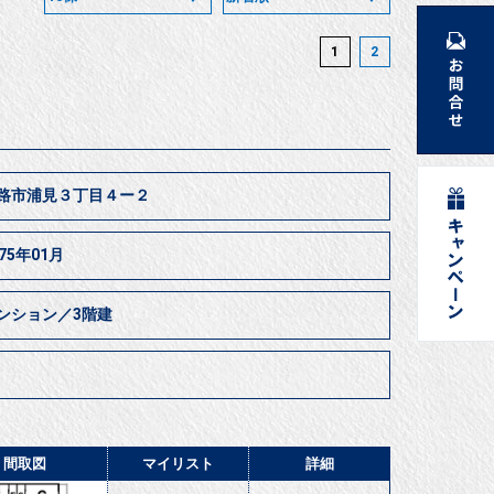
1
2
路市浦見３丁目４ー２
975年01月
ンション／3階建
間取図
マイリスト
詳細