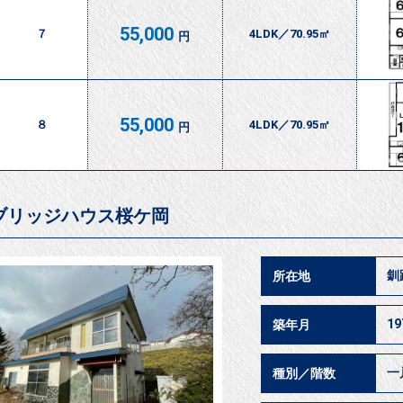
55,000
７
4LDK／70.95㎡
円
55,000
８
4LDK／70.95㎡
円
ブリッジハウス桜ケ岡
釧
所在地
1
築年月
一
種別／階数