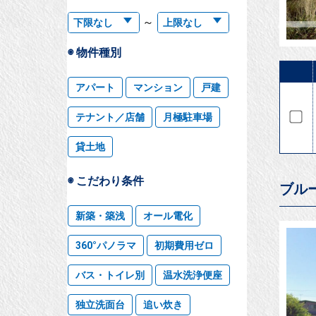
～
◉ 物件種別
アパート
マンション
戸建
テナント／店舗
月極駐車場
貸土地
◉ こだわり条件
ブル
新築・築浅
オール電化
360°パノラマ
初期費用ゼロ
バス・トイレ別
温水洗浄便座
独立洗面台
追い炊き