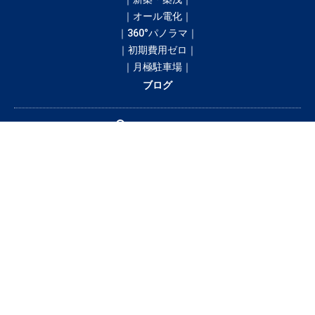
｜オール電化｜
｜360°パノラマ｜
｜初期費用ゼロ｜
｜月極駐車場｜
ブログ
間取りから探す
1R
1K／1DK
1SK／1SDK／1SLK／1LDK／1SLDK
2K／2DK
2SK／2SDK／2SLK／2LDK／2SLDK
3K／3DK
3SK／3SDK／3SLK／3LDK／3SLDK
4LDK以上
テナント・店舗・事務所
月極駐車場
貸土地
賃料から探す
3万円以下
3〜4万円
4〜5万円
5〜6万円
6〜7万円
7〜8万円
8〜9万円
9〜10万円
10万円以上
釧路市の賃貸・借家情報満載の「釧路市ドットコム」！部屋の広さ、間取
り、収納スペースと等々こだわり条件に合った物件をお探し致します。住所
（釧路市エリア）・環境・相場・こだわり条件検索以外に、設備や間取り・
駅徒歩等の細かな条件でも絞り込むことが可能です！希望条件に合う物件が