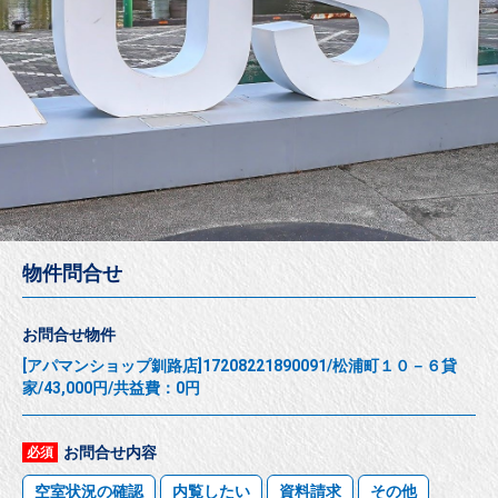
物件問合せ
お問合せ物件
[アパマンショップ釧路店]17208221890091/松浦町１０－６貸
家/43,000円/共益費：0円
お問合せ内容
必須
空室状況の確認
内覧したい
資料請求
その他