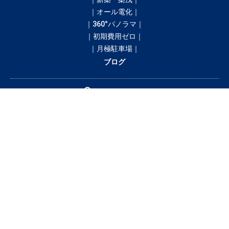
｜オール電化｜
｜360°パノラマ｜
｜初期費用ゼロ｜
｜月極駐車場｜
ブログ
間取りから探す
1R
1K／1DK
1SK／1SDK／1SLK／1LDK／1SLDK
2K／2DK
2SK／2SDK／2SLK／2LDK／2SLDK
3K／3DK
3SK／3SDK／3SLK／3LDK／3SLDK
4LDK以上
テナント・店舗・事務所
月極駐車場
貸土地
賃料から探す
3万円以下
3〜4万円
4〜5万円
5〜6万円
6〜7万円
7〜8万円
8〜9万円
9〜10万円
10万円以上
釧路市の賃貸・借家情報満載の「釧路市ドットコム」！部屋の広さ、間取
り、収納スペースと等々こだわり条件に合った物件をお探し致します。住所
（釧路市エリア）・環境・相場・こだわり条件検索以外に、設備や間取り・
駅徒歩等の細かな条件でも絞り込むことが可能です！希望条件に合う物件が