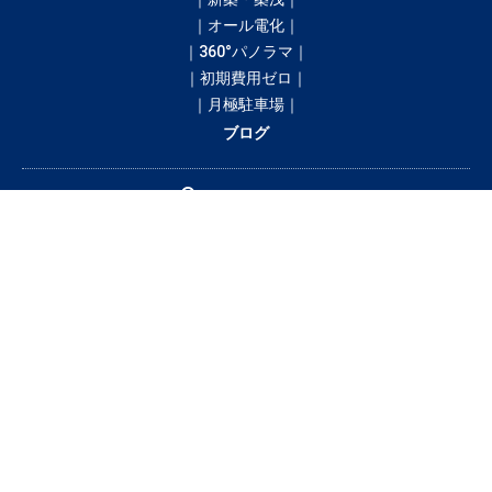
｜オール電化｜
｜360°パノラマ｜
｜初期費用ゼロ｜
｜月極駐車場｜
ブログ
間取りから探す
1R
1K／1DK
1SK／1SDK／1SLK／1LDK／1SLDK
2K／2DK
2SK／2SDK／2SLK／2LDK／2SLDK
3K／3DK
3SK／3SDK／3SLK／3LDK／3SLDK
4LDK以上
テナント・店舗・事務所
月極駐車場
貸土地
賃料から探す
3万円以下
3〜4万円
4〜5万円
5〜6万円
6〜7万円
7〜8万円
8〜9万円
9〜10万円
10万円以上
釧路市の賃貸・借家情報満載の「釧路市ドットコム」！部屋の広さ、間取
り、収納スペースと等々こだわり条件に合った物件をお探し致します。住所
（釧路市エリア）・環境・相場・こだわり条件検索以外に、設備や間取り・
駅徒歩等の細かな条件でも絞り込むことが可能です！希望条件に合う物件が