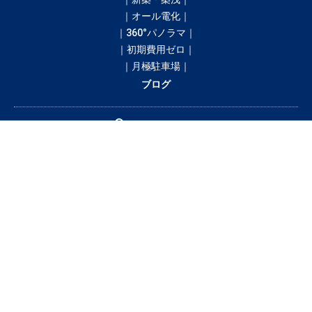
｜オール電化｜
｜360°パノラマ｜
｜初期費用ゼロ｜
｜月極駐車場｜
ブログ
間取りから探す
1R
1K／1DK
1SK／1SDK／1SLK／1LDK／1SLDK
2K／2DK
2SK／2SDK／2SLK／2LDK／2SLDK
3K／3DK
3SK／3SDK／3SLK／3LDK／3SLDK
4LDK以上
テナント・店舗・事務所
月極駐車場
貸土地
賃料から探す
3万円以下
3〜4万円
4〜5万円
5〜6万円
6〜7万円
7〜8万円
8〜9万円
9〜10万円
10万円以上
釧路市の賃貸・借家情報満載の「釧路市ドットコム」！部屋の広さ、間取
り、収納スペースと等々こだわり条件に合った物件をお探し致します。住所
（釧路市エリア）・環境・相場・こだわり条件検索以外に、設備や間取り・
駅徒歩等の細かな条件でも絞り込むことが可能です！希望条件に合う物件が