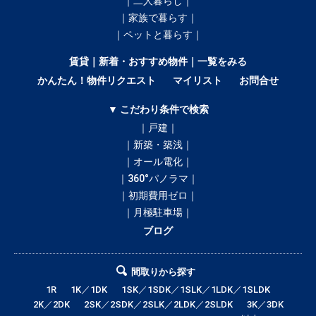
｜二人暮らし｜
｜家族で暮らす｜
｜ペットと暮らす｜
賃貸｜新着・おすすめ物件｜一覧をみる
かんたん！物件リクエスト
マイリスト
お問合せ
▼ こだわり条件で検索
｜戸建｜
｜新築・築浅｜
｜オール電化｜
｜360°パノラマ｜
｜初期費用ゼロ｜
｜月極駐車場｜
ブログ
間取りから探す
1R
1K／1DK
1SK／1SDK／1SLK／1LDK／1SLDK
2K／2DK
2SK／2SDK／2SLK／2LDK／2SLDK
3K／3DK