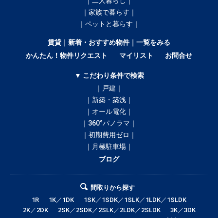
｜二人暮らし｜
｜家族で暮らす｜
｜ペットと暮らす｜
賃貸｜新着・おすすめ物件｜一覧をみる
かんたん！物件リクエスト
マイリスト
お問合せ
▼ こだわり条件で検索
｜戸建｜
｜新築・築浅｜
｜オール電化｜
｜360°パノラマ｜
｜初期費用ゼロ｜
｜月極駐車場｜
ブログ
間取りから探す
1R
1K／1DK
1SK／1SDK／1SLK／1LDK／1SLDK
2K／2DK
2SK／2SDK／2SLK／2LDK／2SLDK
3K／3DK