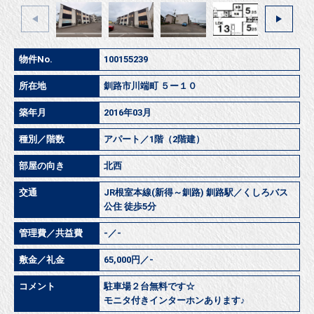
物件No.
100155239
所在地
釧路市川端町 ５ー１０
築年月
2016年03月
種別／階数
アパート／1階（2階建）
部屋の向き
北西
交通
JR根室本線(新得～釧路) 釧路駅／くしろバス
公住 徒歩5分
管理費／共益費
-／-
敷金／礼金
65,000円／-
コメント
駐車場２台無料です☆
モニタ付きインターホンあります♪