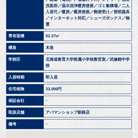
洗面所／温水洗浄暖房便座／ゴミ集積場／二人
入居可／暖房／暖房便座／郵便受け／照明器具
／インターネット対応／シューズボックス／物
置
専有面積
52.37㎡
構造
木造
学校区
北海道教育大学附属小学校教官室／武修館中学
校
入居時期
即入居
住宅保険
22,000円
保証会社
-
取扱店舗
アパマンショップ釧路店
備考
-