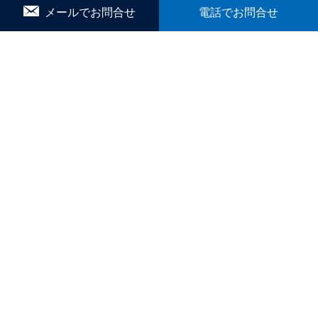
メールでお問合せ
電話でお問合せ
｜ペットと暮らす｜
賃貸｜新着・おすすめ物件｜一覧をみる
かんたん！物件リクエスト
マイリスト
お問合せ
▼ こだわり条件で検索
｜戸建｜
｜新築・築浅｜
｜オール電化｜
｜360°パノラマ｜
｜初期費用ゼロ｜
｜月極駐車場｜
ブログ
間取りから探す
1R
1K／1DK
1SK／1SDK／1SLK／1LDK／1SLDK
2K／2DK
2SK／2SDK／2SLK／2LDK／2SLDK
3K／3DK
3SK／3SDK／3SLK／3LDK／3SLDK
4LDK以上
テナント・店舗・事務所
月極駐車場
貸土地