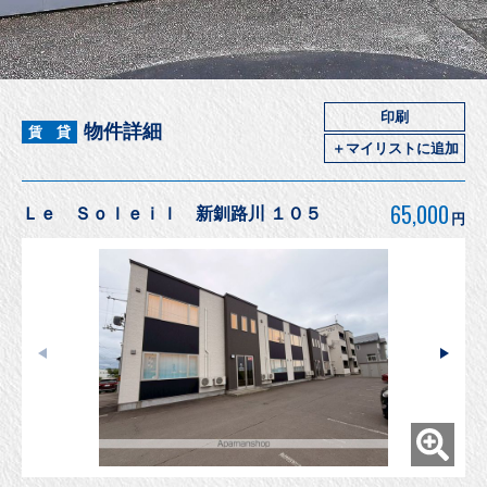
印刷
物件詳細
賃 貸
＋マイリストに追加
65,000
Ｌｅ Ｓｏｌｅｉｌ 新釧路川 １０５
円