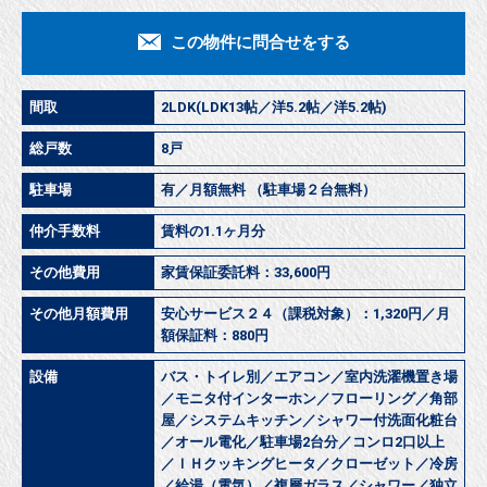
この物件に問合せをする
間取
2LDK(LDK13帖／洋5.2帖／洋5.2帖)
総戸数
8戸
駐車場
有／月額無料 （駐車場２台無料）
仲介手数料
賃料の1.1ヶ月分
その他費用
家賃保証委託料：33,600円
その他月額費用
安心サービス２４（課税対象）：1,320円／月
額保証料：880円
設備
バス・トイレ別／エアコン／室内洗濯機置き場
／モニタ付インターホン／フローリング／角部
屋／システムキッチン／シャワー付洗面化粧台
／オール電化／駐車場2台分／コンロ2口以上
／ＩＨクッキングヒータ／クローゼット／冷房
／給湯（電気）／複層ガラス／シャワー／独立