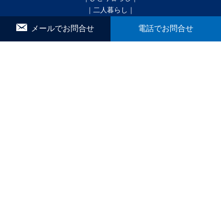
｜二人暮らし｜
｜家族で暮らす｜
メールでお問合せ
電話でお問合せ
｜ペットと暮らす｜
賃貸｜新着・おすすめ物件｜一覧をみる
かんたん！物件リクエスト
マイリスト
お問合せ
▼ こだわり条件で検索
｜戸建｜
｜新築・築浅｜
｜オール電化｜
｜360°パノラマ｜
｜初期費用ゼロ｜
｜月極駐車場｜
ブログ
間取りから探す
1R
1K／1DK
1SK／1SDK／1SLK／1LDK／1SLDK