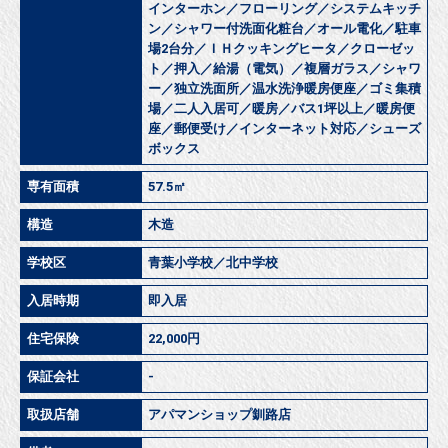
インターホン／フローリング／システムキッチ
ン／シャワー付洗面化粧台／オール電化／駐車
場2台分／ＩＨクッキングヒータ／クローゼッ
ト／押入／給湯（電気）／複層ガラス／シャワ
ー／独立洗面所／温水洗浄暖房便座／ゴミ集積
場／二人入居可／暖房／バス1坪以上／暖房便
座／郵便受け／インターネット対応／シューズ
ボックス
専有面積
57.5㎡
構造
木造
学校区
青葉小学校／北中学校
入居時期
即入居
住宅保険
22,000円
保証会社
-
取扱店舗
アパマンショップ釧路店