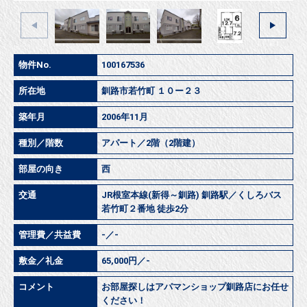
物件No.
100167536
所在地
釧路市若竹町 １０ー２３
築年月
2006年11月
種別／階数
アパート／2階（2階建）
部屋の向き
西
交通
JR根室本線(新得～釧路) 釧路駅／くしろバス
若竹町２番地 徒歩2分
管理費／共益費
-／-
敷金／礼金
65,000円／-
コメント
お部屋探しはアパマンショップ釧路店にお任せ
ください！