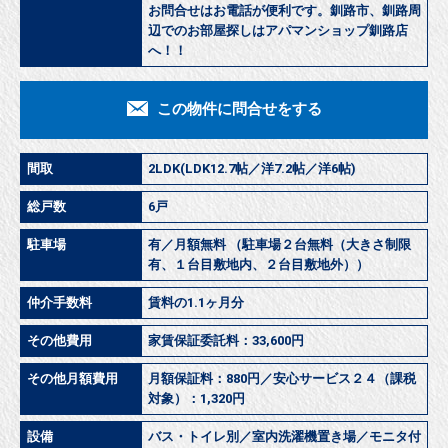
お問合せはお電話が便利です。釧路市、釧路周
辺でのお部屋探しはアパマンショップ釧路店
へ！！
この物件に問合せをする
間取
2LDK(LDK12.7帖／洋7.2帖／洋6帖)
総戸数
6戸
駐車場
有／月額無料 （駐車場２台無料（大きさ制限
有、１台目敷地内、２台目敷地外））
仲介手数料
賃料の1.1ヶ月分
その他費用
家賃保証委託料：33,600円
その他月額費用
月額保証料：880円／安心サービス２４（課税
対象）：1,320円
設備
バス・トイレ別／室内洗濯機置き場／モニタ付