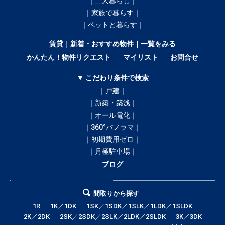
｜二人暮らし｜
｜家族で暮らす｜
｜ペットと暮らす｜
賃貸｜新着・おすすめ物件｜一覧をみる
かんたん！物件リクエスト
マイリスト
お問合せ
▼ こだわり条件で検索
｜戸建｜
｜新築・築浅｜
｜オール電化｜
｜360°パノラマ｜
｜初期費用ゼロ｜
｜月極駐車場｜
ブログ
間取りから探す
1R
1K／1DK
1SK／1SDK／1SLK／1LDK／1SLDK
2K／2DK
2SK／2SDK／2SLK／2LDK／2SLDK
3K／3DK