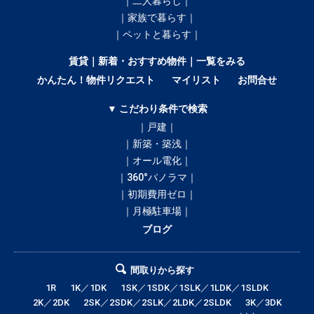
｜二人暮らし｜
｜家族で暮らす｜
｜ペットと暮らす｜
賃貸｜新着・おすすめ物件｜一覧をみる
かんたん！物件リクエスト
マイリスト
お問合せ
▼ こだわり条件で検索
｜戸建｜
｜新築・築浅｜
｜オール電化｜
｜360°パノラマ｜
｜初期費用ゼロ｜
｜月極駐車場｜
ブログ
間取りから探す
1R
1K／1DK
1SK／1SDK／1SLK／1LDK／1SLDK
2K／2DK
2SK／2SDK／2SLK／2LDK／2SLDK
3K／3DK