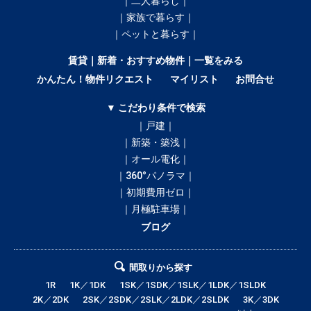
｜二人暮らし｜
｜家族で暮らす｜
｜ペットと暮らす｜
賃貸｜新着・おすすめ物件｜一覧をみる
かんたん！物件リクエスト
マイリスト
お問合せ
▼ こだわり条件で検索
｜戸建｜
｜新築・築浅｜
｜オール電化｜
｜360°パノラマ｜
｜初期費用ゼロ｜
｜月極駐車場｜
ブログ
間取りから探す
1R
1K／1DK
1SK／1SDK／1SLK／1LDK／1SLDK
2K／2DK
2SK／2SDK／2SLK／2LDK／2SLDK
3K／3DK