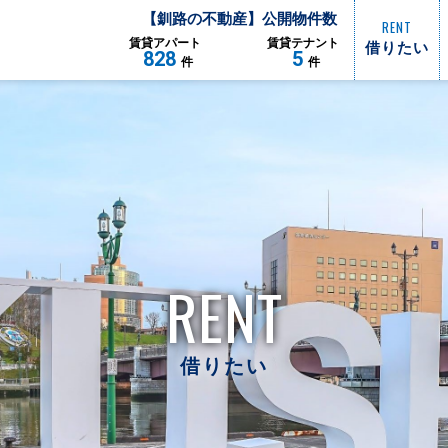
【
釧路
の不動産】公開物件数
RENT
借りたい
賃貸
アパート
賃貸
テナント
828
5
件
件
RENT
借りたい