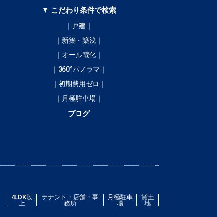
▼ こだわり条件で検索
｜戸建｜
｜新築・築浅｜
｜オール電化｜
｜360°パノラマ｜
｜初期費用ゼロ｜
｜月極駐車場｜
ブログ
／
4LDK以
テナント・店舗・事
月極駐車
貸土
上
務所
場
地