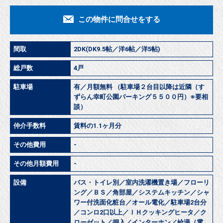
この物件に問合せをする
間取
2DK(DK9.5帖／洋6帖／洋5帖)
総戸数
4戸
駐車場
有／月額無料 （駐車場２台目以降は近隣（す
ずらん幸町公園パーキング５５００円）※要相
談）
仲介手数料
賃料の1.1ヶ月分
その他費用
-
その他月額費用
-
設備
バス・トイレ別／室内洗濯機置き場／フローリ
ング／ＢＳ／角部屋／システムキッチン／シャ
ワー付洗面化粧台／オール電化／駐車場2台分
／コンロ2口以上／ＩＨクッキングヒータ／ク
ローゼット／押入／インターホン／給湯（電