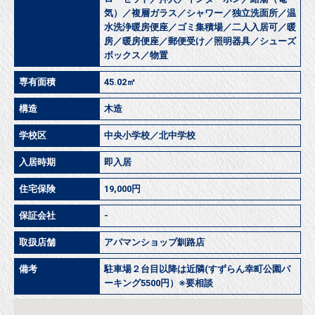
気）／複層ガラス／シャワー／独立洗面所／温
水洗浄暖房便座／ゴミ集積場／二人入居可／暖
房／暖房便座／郵便受け／照明器具／シューズ
ボックス／物置
専有面積
45.02㎡
構造
木造
学校区
中央小学校／北中学校
入居時期
即入居
住宅保険
19,000円
保証会社
-
取扱店舗
アパマンショップ釧路店
備考
駐車場２台目以降は近隣(すずらん幸町公園パ
ーキング5500円）※要相談