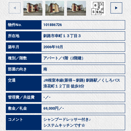
物件No.
101886726
所在地
釧路市幸町１３丁目３
築年月
2006年10月
種別／階数
アパート／1階（2階建）
部屋の向き
南
交通
JR根室本線(新得～釧路) 釧路駅／くしろバス
浪花町１２丁目 徒歩3分
管理費／共益費
-／-
敷金／礼金
69,000円／-
コメント
シャンプードレッサー付き♪
システムキッチンです☆