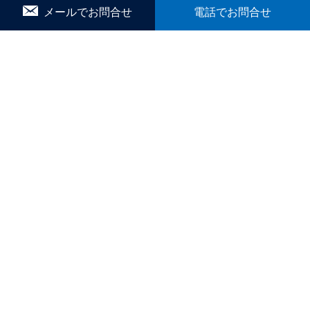
メールでお問合せ
電話でお問合せ
｜ペットと暮らす｜
賃貸｜新着・おすすめ物件｜一覧をみる
かんたん！物件リクエスト
マイリスト
お問合せ
▼ こだわり条件で検索
｜戸建｜
｜新築・築浅｜
｜オール電化｜
｜360°パノラマ｜
｜初期費用ゼロ｜
｜月極駐車場｜
ブログ
間取りから探す
1R
1K／1DK
1SK／1SDK／1SLK／1LDK／1SLDK
2K／2DK
2SK／2SDK／2SLK／2LDK／2SLDK
3K／3DK
3SK／3SDK／3SLK／3LDK／3SLDK
4LDK以上
テナント・店舗・事務所
月極駐車場
貸土地