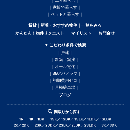
｜二人暮らし｜
｜家族で暮らす｜
｜ペットと暮らす｜
賃貸｜新着・おすすめ物件｜一覧をみる
かんたん！物件リクエスト
マイリスト
お問合せ
▼ こだわり条件で検索
｜戸建｜
｜新築・築浅｜
｜オール電化｜
｜360°パノラマ｜
｜初期費用ゼロ｜
｜月極駐車場｜
ブログ
間取りから探す
1R
1K／1DK
1SK／1SDK／1SLK／1LDK／1SLDK
2K／2DK
2SK／2SDK／2SLK／2LDK／2SLDK
3K／3DK