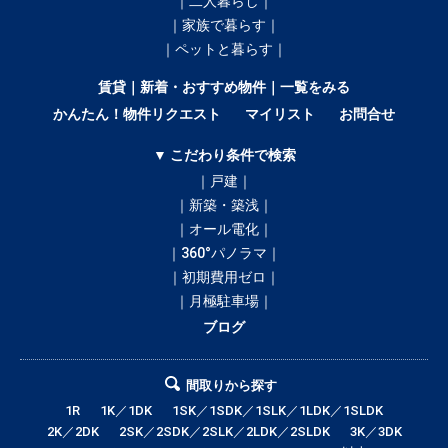
｜二人暮らし｜
｜家族で暮らす｜
｜ペットと暮らす｜
賃貸｜新着・おすすめ物件｜一覧をみる
かんたん！物件リクエスト
マイリスト
お問合せ
▼ こだわり条件で検索
｜戸建｜
｜新築・築浅｜
｜オール電化｜
｜360°パノラマ｜
｜初期費用ゼロ｜
｜月極駐車場｜
ブログ
間取りから探す
1R
1K／1DK
1SK／1SDK／1SLK／1LDK／1SLDK
2K／2DK
2SK／2SDK／2SLK／2LDK／2SLDK
3K／3DK