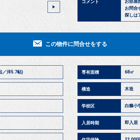
お部屋
コメント
お問合
探しは
この物件に問合せをする
帖／洋5.7帖)
68㎡
専有面積
木造
構造
白糠小
学校区
即入
入居時期
22,00
住宅保険