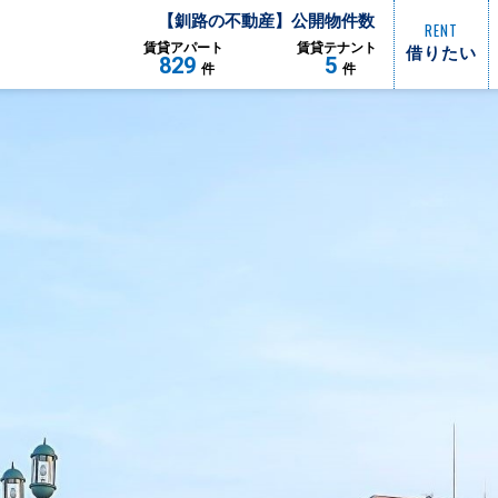
【
釧路
の不動産】公開物件数
RENT
借りたい
賃貸
アパート
賃貸
テナント
829
5
件
件