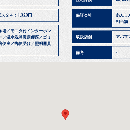
ス２４：1,320円
あんし
保証会社
相当額
き場／モニタ付インターホン
アパマ
取扱店舗
ー／温水洗浄暖房便座／ゴミ
房便座／郵便受け／照明器具
-
備考