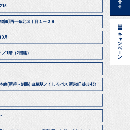
215
白糠町西一条北３丁目１ー２８
10月
ト／1階（2階建）
本線(新得～釧路) 白糠駅／くしろバス 新栄町 徒歩4分
-