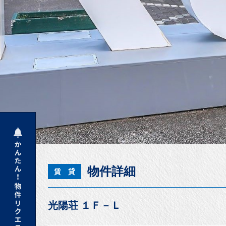
物件詳細
賃 貸
光陽荘 １Ｆ－Ｌ