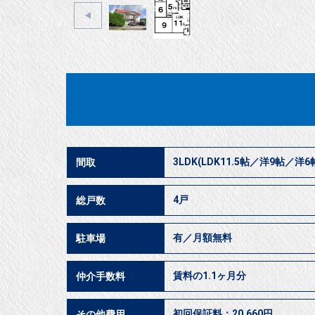
3LDK(LDK11.5帖／洋9帖／洋6
間取
4戸
総戸数
有／月額無料
駐車場
賃料の1.1ヶ月分
仲介手数料
初回保証料：20,660円
その他費用