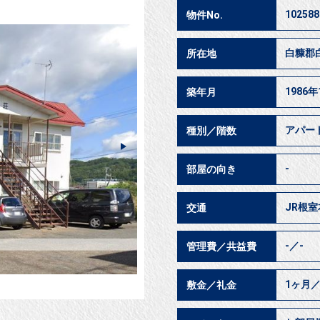
102588
物件No.
白糠郡
所在地
1986年
築年月
アパー
種別／階数
-
部屋の向き
JR根室
交通
-／-
管理費／共益費
1ヶ月／
敷金／礼金