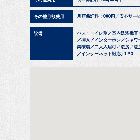
月額保証料：880円／安心サービ
その他月額費用
バス・トイレ別／室内洗濯機置
設備
／押入／インターホン／シャワ
集積場／二人入居可／暖房／暖
／インターネット対応／LPG