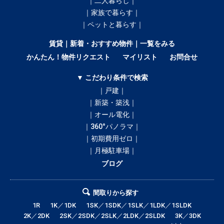
｜二人暮らし｜
｜家族で暮らす｜
｜ペットと暮らす｜
賃貸｜新着・おすすめ物件｜一覧をみる
かんたん！物件リクエスト
マイリスト
お問合せ
▼ こだわり条件で検索
｜戸建｜
｜新築・築浅｜
｜オール電化｜
｜360°パノラマ｜
｜初期費用ゼロ｜
｜月極駐車場｜
ブログ
間取りから探す
1R
1K／1DK
1SK／1SDK／1SLK／1LDK／1SLDK
2K／2DK
2SK／2SDK／2SLK／2LDK／2SLDK
3K／3DK