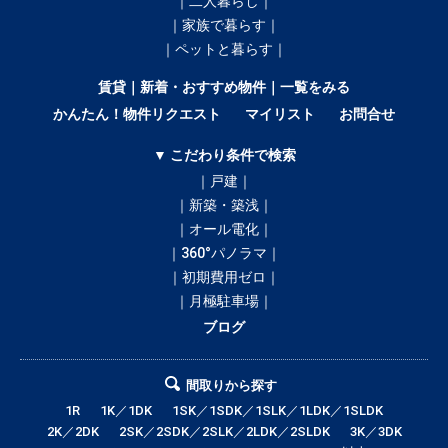
｜二人暮らし｜
｜家族で暮らす｜
｜ペットと暮らす｜
賃貸｜新着・おすすめ物件｜一覧をみる
かんたん！物件リクエスト
マイリスト
お問合せ
▼ こだわり条件で検索
｜戸建｜
｜新築・築浅｜
｜オール電化｜
｜360°パノラマ｜
｜初期費用ゼロ｜
｜月極駐車場｜
ブログ
間取りから探す
1R
1K／1DK
1SK／1SDK／1SLK／1LDK／1SLDK
2K／2DK
2SK／2SDK／2SLK／2LDK／2SLDK
3K／3DK