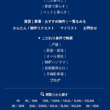
｜二人暮らし｜
｜家族で暮らす｜
｜ペットと暮らす｜
賃貸｜新着・おすすめ物件｜一覧をみる
かんたん！物件リクエスト
マイリスト
お問合せ
▼ こだわり条件で検索
｜戸建｜
｜新築・築浅｜
｜オール電化｜
｜360°パノラマ｜
｜初期費用ゼロ｜
｜月極駐車場｜
ブログ
間取りから探す
1R
1K／1DK
1SK／1SDK／1SLK／1LDK／1SLDK
2K／2DK
2SK／2SDK／2SLK／2LDK／2SLDK
3K／3DK