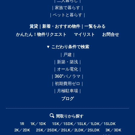
｜二人暮らし｜
｜家族で暮らす｜
｜ペットと暮らす｜
賃貸｜新着・おすすめ物件｜一覧をみる
かんたん！物件リクエスト
マイリスト
お問合せ
▼ こだわり条件で検索
｜戸建｜
｜新築・築浅｜
｜オール電化｜
｜360°パノラマ｜
｜初期費用ゼロ｜
｜月極駐車場｜
ブログ
間取りから探す
1R
1K／1DK
1SK／1SDK／1SLK／1LDK／1SLDK
2K／2DK
2SK／2SDK／2SLK／2LDK／2SLDK
3K／3DK