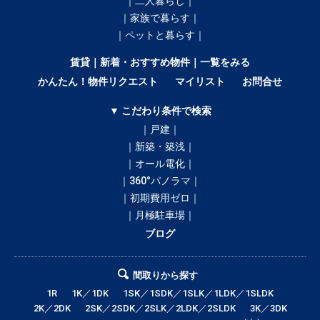
｜二人暮らし｜
｜家族で暮らす｜
｜ペットと暮らす｜
賃貸｜新着・おすすめ物件｜一覧をみる
かんたん！物件リクエスト
マイリスト
お問合せ
▼ こだわり条件で検索
｜戸建｜
｜新築・築浅｜
｜オール電化｜
｜360°パノラマ｜
｜初期費用ゼロ｜
｜月極駐車場｜
ブログ
間取りから探す
1R
1K／1DK
1SK／1SDK／1SLK／1LDK／1SLDK
2K／2DK
2SK／2SDK／2SLK／2LDK／2SLDK
3K／3DK