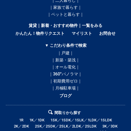
｜二人暮らし｜
｜家族で暮らす｜
｜ペットと暮らす｜
賃貸｜新着・おすすめ物件｜一覧をみる
かんたん！物件リクエスト
マイリスト
お問合せ
▼ こだわり条件で検索
｜戸建｜
｜新築・築浅｜
｜オール電化｜
｜360°パノラマ｜
｜初期費用ゼロ｜
｜月極駐車場｜
ブログ
間取りから探す
1R
1K／1DK
1SK／1SDK／1SLK／1LDK／1SLDK
2K／2DK
2SK／2SDK／2SLK／2LDK／2SLDK
3K／3DK