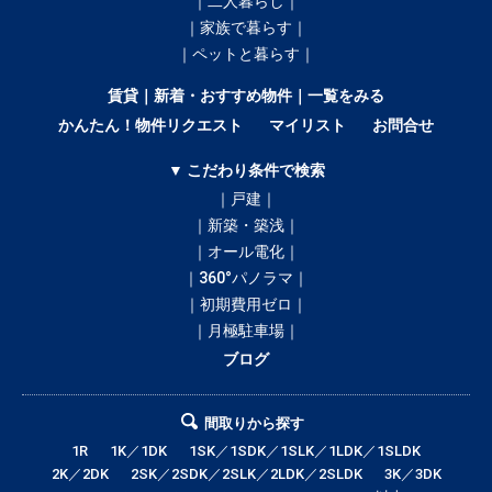
｜二人暮らし｜
｜家族で暮らす｜
｜ペットと暮らす｜
賃貸｜新着・おすすめ物件｜一覧をみる
かんたん！物件リクエスト
マイリスト
お問合せ
▼ こだわり条件で検索
｜戸建｜
｜新築・築浅｜
｜オール電化｜
｜360°パノラマ｜
｜初期費用ゼロ｜
｜月極駐車場｜
ブログ
間取りから探す
1R
1K／1DK
1SK／1SDK／1SLK／1LDK／1SLDK
2K／2DK
2SK／2SDK／2SLK／2LDK／2SLDK
3K／3DK