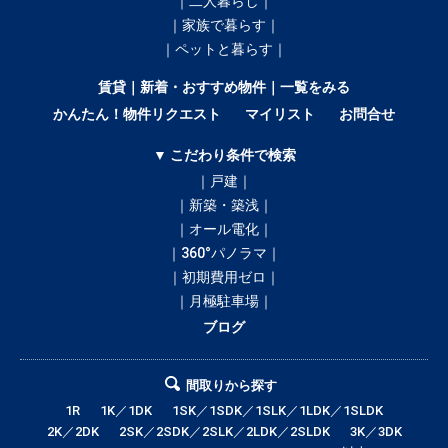
｜二人暮らし｜
｜家族で暮らす｜
｜ペットと暮らす｜
賃貸｜新着・おすすめ物件｜一覧をみる
かんたん！物件リクエスト
マイリスト
お問合せ
▼ こだわり条件で検索
｜戸建｜
｜新築・築浅｜
｜オール電化｜
｜360°パノラマ｜
｜初期費用ゼロ｜
｜月極駐車場｜
ブログ
間取りから探す
1R
1K／1DK
1SK／1SDK／1SLK／1LDK／1SLDK
2K／2DK
2SK／2SDK／2SLK／2LDK／2SLDK
3K／3DK