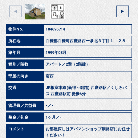
物件No.
104695714
所在地
白糠郡白糠町西庶路西一条北３丁目１－２８
築年月
1999年08月
種別／階数
アパート／2階（2階建）
部屋の向き
南西
交通
JR根室本線(新得～釧路) 西庶路駅／くしろバ
ス 西庶路駅前 徒歩6分
管理費／共益費
-／-
敷金／礼金
1ヶ月／-
コメント
お部屋探しはアパマンショップ釧路店にお任せ
ください！