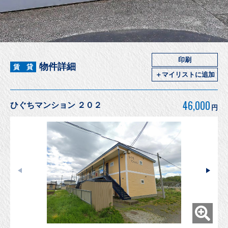
印刷
物件詳細
賃 貸
＋マイリストに追加
46,000
ひぐちマンション ２０２
円