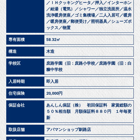
／ＩＨクッキングヒータ／押入／インターホン
／給湯（電気）／シャワー／独立洗面所／温水
洗浄暖房便座／ゴミ集積場／二人入居可／暖房
／暖房便座／郵便受け／照明器具／シューズボ
ックス／物置
専有面積
58.32㎡
構造
木造
学校区
庶路学園（旧：庶路小学校／庶路学園（旧：白
糠中学校
入居時期
即入居
住宅保険
20,000円
保証会社
あんしん保証（株） 初回保証料 家賃総額の
５０％相当額 月額保証料８８０円 １年毎更
新
取扱店舗
アパマンショップ釧路店