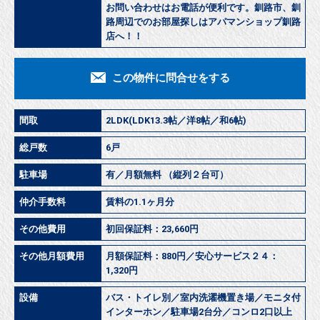
お問い合わせはお電話が便利です。釧路市、釧
路周辺でのお部屋探しはアパマンショップ釧路
店へ！！
この物件に問合せをする
間取
2LDK(LDK13.3帖／洋8帖／和6帖)
総戸数
6戸
駐車場
有／月額無料 （縦列２台可）
仲介手数料
賃料の1.1ヶ月分
その他費用
初回保証料：23,660円
その他月額費用
月額保証料：880円／安心サービス２４：
1,320円
設備
バス・トイレ別／室内洗濯機置き場／モニタ付
インターホン／駐車場2台分／コンロ2口以上