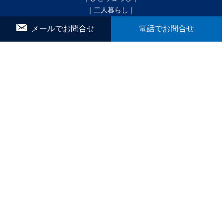
｜二人暮らし｜
｜家族で暮らす｜
メールでお問合せ
電話でお問合せ
｜ペットと暮らす｜
賃貸｜新着・おすすめ物件｜一覧をみる
かんたん！物件リクエスト
マイリスト
お問合せ
▼ こだわり条件で検索
｜戸建｜
｜新築・築浅｜
｜オール電化｜
｜360°パノラマ｜
｜初期費用ゼロ｜
｜月極駐車場｜
ブログ
間取りから探す
1R
1K／1DK
1SK／1SDK／1SLK／1LDK／1SLDK