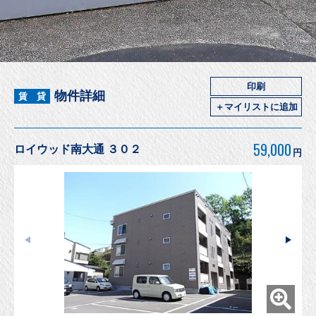
印刷
物件詳細
賃 貸
＋マイリストに追加
59,000
ロイウッド南大通 ３０２
円