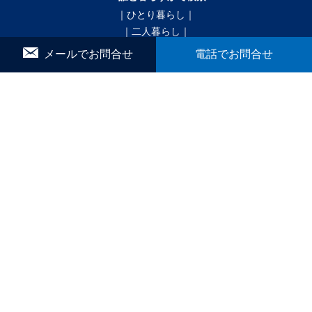
｜ひとり暮らし｜
｜二人暮らし｜
｜家族で暮らす｜
メールでお問合せ
電話でお問合せ
｜ペットと暮らす｜
賃貸｜新着・おすすめ物件｜一覧をみる
かんたん！物件リクエスト
マイリスト
お問合せ
▼ こだわり条件で検索
｜戸建｜
｜新築・築浅｜
｜オール電化｜
｜360°パノラマ｜
｜初期費用ゼロ｜
｜月極駐車場｜
ブログ
間取りから探す