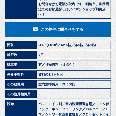
お問合せはお電話が便利です。釧路市、釧路周
辺でのお部屋探しはアパマンショップ釧路店
へ！
この物件に問合せをする
間取
2LDK(LD9帖／K2.5帖／洋6帖／洋6帖)
総戸数
9戸
駐車場
有／月額無料 （１台付）
仲介手数料
賃料の1.1ヶ月分
その他費用
室内清掃費用：71,500円
その他月額費用
-
設備
バス・トイレ別／室内洗濯機置き場／モニタ付
インターホン／フローリング／バルコニー／Ｂ
Ｓ／シャワー付洗面化粧台／クローゼット／イ