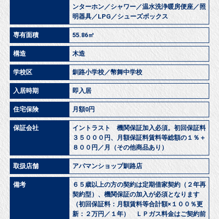
ンターホン／シャワー／温水洗浄暖房便座／照
明器具／LPG／シューズボックス
専有面積
55.86㎡
構造
木造
学校区
釧路小学校／幣舞中学校
入居時期
即入居
住宅保険
月額0円
保証会社
イントラスト 機関保証加入必須。初回保証料
３５０００円、月額保証料賃料等総額の１％＋
８００円／月（その他商品あり）
取扱店舗
アパマンショップ釧路店
備考
６５歳以上の方の契約は定期借家契約（２年再
契約型）、機関保証の加入が必須となります
（初回保証料：月額賃料等合計額×１００％更
新：２万円／１年） ＬＰガス料金はご契約前