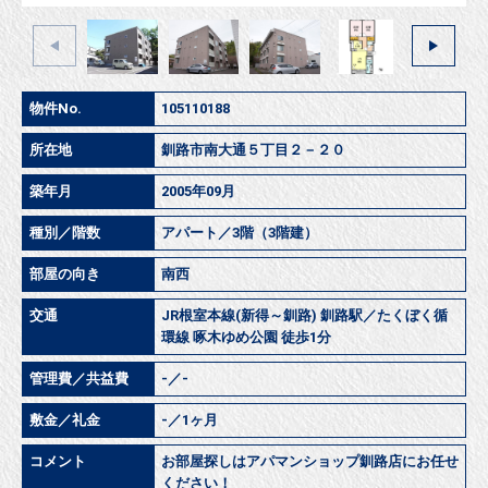
物件No.
105110188
所在地
釧路市南大通５丁目２－２０
築年月
2005年09月
種別／階数
アパート／3階（3階建）
部屋の向き
南西
交通
JR根室本線(新得～釧路) 釧路駅／たくぼく循
環線 啄木ゆめ公園 徒歩1分
管理費／共益費
-／-
敷金／礼金
-／1ヶ月
コメント
お部屋探しはアパマンショップ釧路店にお任せ
ください！