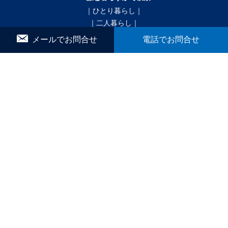
｜ひとり暮らし｜
｜二人暮らし｜
｜家族で暮らす｜
メールでお問合せ
電話でお問合せ
｜ペットと暮らす｜
賃貸｜新着・おすすめ物件｜一覧をみる
かんたん！物件リクエスト
マイリスト
お問合せ
▼ こだわり条件で検索
｜戸建｜
｜新築・築浅｜
｜オール電化｜
｜360°パノラマ｜
｜初期費用ゼロ｜
｜月極駐車場｜
ブログ
間取りから探す