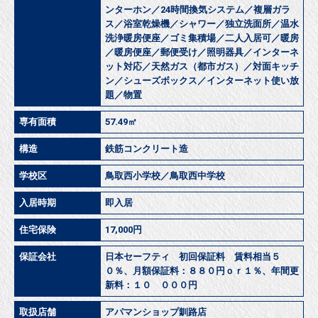
ンターホン／24時間換気システム／複層ガラ
ス／浴室乾燥機／シャワー／独立洗面所／温水
洗浄暖房便座／ゴミ集積場／二人入居可／暖房
／暖房便座／郵便受け／照明器具／インターネ
ット対応／天然ガス（都市ガス）／対面キッチ
ン／シューズボックス／インターネット使い放
題／物置
専有面積
57.49㎡
構造
鉄筋コンクリート造
学校区
鳥取西小学校／鳥取西中学校
入居時期
即入居
住宅保険
17,000円
保証会社
日本セーフティ 初回保証料 賃料相当５
０％、月額保証料：８８０円ｏｒ１％、年間更
新料：１０ ０００円
取扱店舗
アパマンショップ釧路店