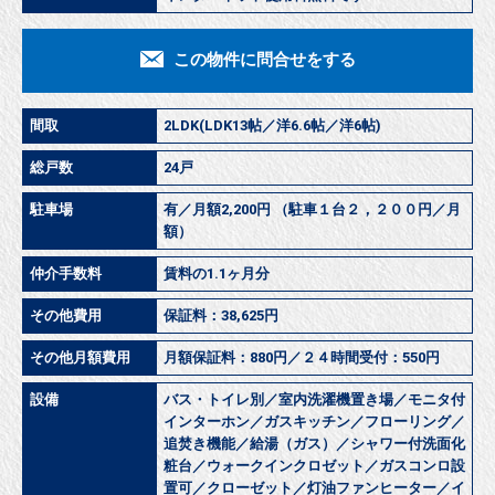
この物件に問合せをする
間取
2LDK(LDK13帖／洋6.6帖／洋6帖)
総戸数
24戸
駐車場
有／月額2,200円 （駐車１台２，２００円／月
額）
仲介手数料
賃料の1.1ヶ月分
その他費用
保証料：38,625円
その他月額費用
月額保証料：880円／２４時間受付：550円
設備
バス・トイレ別／室内洗濯機置き場／モニタ付
インターホン／ガスキッチン／フローリング／
追焚き機能／給湯（ガス）／シャワー付洗面化
粧台／ウォークインクロゼット／ガスコンロ設
置可／クローゼット／灯油ファンヒーター／イ