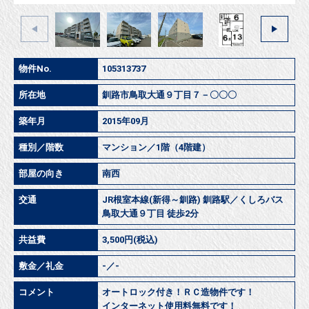
物件No.
105313737
所在地
釧路市鳥取大通９丁目７－〇〇〇
築年月
2015年09月
種別／階数
マンション／1階（4階建）
部屋の向き
南西
交通
JR根室本線(新得～釧路) 釧路駅／くしろバス
鳥取大通９丁目 徒歩2分
共益費
3,500円(税込)
敷金／礼金
-／-
コメント
オートロック付き！ＲＣ造物件です！
インターネット使用料無料です！