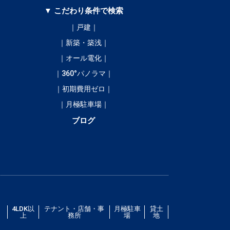
▼ こだわり条件で検索
｜戸建｜
｜新築・築浅｜
｜オール電化｜
｜360°パノラマ｜
｜初期費用ゼロ｜
｜月極駐車場｜
ブログ
／
4LDK以
テナント・店舗・事
月極駐車
貸土
上
務所
場
地