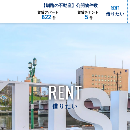
【
釧路
の不動産】公開物件数
RENT
借りたい
賃貸
アパート
賃貸
テナント
822
5
件
件
RENT
借りたい