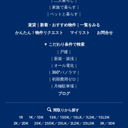
｜二人暮らし｜
｜家族で暮らす｜
｜ペットと暮らす｜
賃貸｜新着・おすすめ物件｜一覧をみる
かんたん！物件リクエスト
マイリスト
お問合せ
▼ こだわり条件で検索
｜戸建｜
｜新築・築浅｜
｜オール電化｜
｜360°パノラマ｜
｜初期費用ゼロ｜
｜月極駐車場｜
ブログ
間取りから探す
1R
1K／1DK
1SK／1SDK／1SLK／1LDK／1SLDK
2K／2DK
2SK／2SDK／2SLK／2LDK／2SLDK
3K／3DK