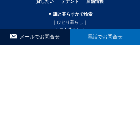
貸したい
テナント
店舗情報
▼ 誰と暮らすかで検索
｜ひとり暮らし｜
｜二人暮らし｜
メールでお問合せ
電話でお問合せ
｜家族で暮らす｜
｜ペットと暮らす｜
賃貸｜新着・おすすめ物件｜一覧をみる
かんたん！物件リクエスト
マイリスト
お問合せ
▼ こだわり条件で検索
｜戸建｜
｜新築・築浅｜
｜オール電化｜
｜360°パノラマ｜
｜初期費用ゼロ｜
｜月極駐車場｜
ブログ