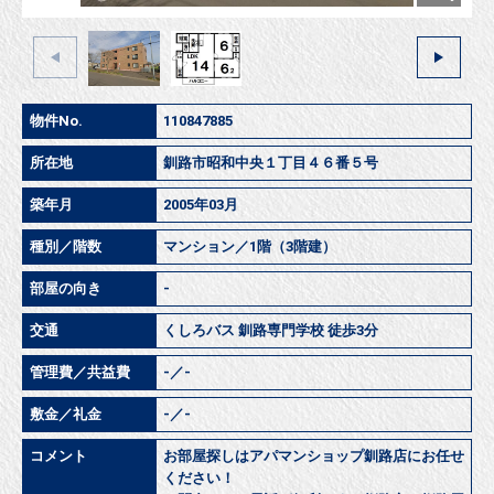
物件No.
110847885
所在地
釧路市昭和中央１丁目４６番５号
築年月
2005年03月
種別／階数
マンション／1階（3階建）
部屋の向き
-
交通
くしろバス 釧路専門学校 徒歩3分
管理費／共益費
-／-
敷金／礼金
-／-
コメント
お部屋探しはアパマンショップ釧路店にお任せ
ください！