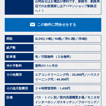
お問合せはお電話が便利です。釧路市、釧路周
辺でのお部屋探しはアパマンショップ釧路店
へ！！
この物件に問合せをする
間取
2LDK(L10帖／K4帖／洋6.2帖／洋6帖)
総戸数
-
駐車場
有／月額無料 （２台無料）
仲介手数料
賃料の1.1ヶ月分
その他費用
エアコンクリーニング代：33,000円／ハウスク
リーニング代：44,000円
その他月額費用
２４時間管理料：1,430円
設備
バス・トイレ別／室内洗濯機置き場／モニタ付
インターホン／ガスキッチン／フローリング／