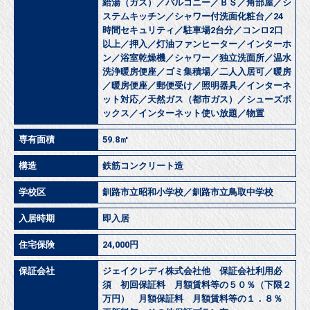
給湯（ガス）／バルコニー／ＢＳ／角部屋／シ
ステムキッチン／シャワー付洗面化粧台／24
時間セキュリティ／駐車場2台分／コンロ2口
以上／押入／灯油ファンヒーター／インターホ
ン／浴室乾燥機／シャワー／独立洗面所／温水
洗浄暖房便座／ゴミ集積場／二人入居可／暖房
／暖房便座／郵便受け／照明器具／インターネ
ット対応／天然ガス（都市ガス）／シューズボ
ックス／インターネット使い放題／物置
専有面積
59.8㎡
構造
鉄筋コンクリート造
学校区
釧路市立昭和小学校／釧路市立鳥取中学校
入居時期
即入居
住宅保険
24,000円
保証会社
ジェイクレディ株式会社他 保証会社利用必
須 初回保証料 月額賃料等の５０％（下限２
万円） 月額保証料 月額賃料等の１．８％