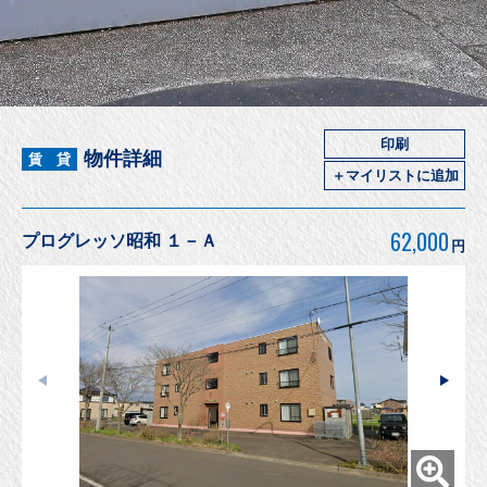
印刷
物件詳細
賃 貸
＋マイリストに追加
62,000
プログレッソ昭和 １－Ａ
円