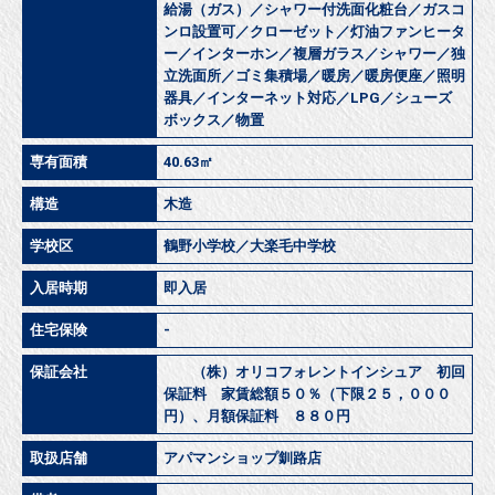
給湯（ガス）／シャワー付洗面化粧台／ガスコ
ンロ設置可／クローゼット／灯油ファンヒータ
ー／インターホン／複層ガラス／シャワー／独
立洗面所／ゴミ集積場／暖房／暖房便座／照明
器具／インターネット対応／LPG／シューズ
ボックス／物置
専有面積
40.63㎡
構造
木造
学校区
鶴野小学校／大楽毛中学校
入居時期
即入居
住宅保険
-
保証会社
（株）オリコフォレントインシュア 初回
保証料 家賃総額５０％（下限２５，０００
円）、月額保証料 ８８０円
取扱店舗
アパマンショップ釧路店