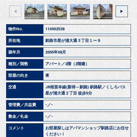
物件No.
110902538
所在地
釧路市星が浦大通３丁目１ー９
築年月
2005年08月
種別／階数
アパート／2階（2階建）
部屋の向き
東
交通
JR根室本線(新得～釧路) 釧路駅／くしろバス
星が浦大通２丁目 徒歩5分
管理費／共益費
-／-
敷金／礼金
-／-
コメント
お部屋探しはアパマンショップ釧路店にお任せ
ください！