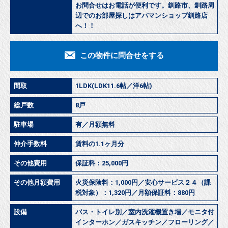
お問合せはお電話が便利です。釧路市、釧路周
辺でのお部屋探しはアパマンショップ釧路店
へ！！
この物件に問合せをする
間取
1LDK(LDK11.6帖／洋6帖)
総戸数
8戸
駐車場
有／月額無料
仲介手数料
賃料の1.1ヶ月分
その他費用
保証料：25,000円
その他月額費用
火災保険料：1,000円／安心サービス２４（課
税対象）：1,320円／月額保証料：880円
設備
バス・トイレ別／室内洗濯機置き場／モニタ付
インターホン／ガスキッチン／フローリング／