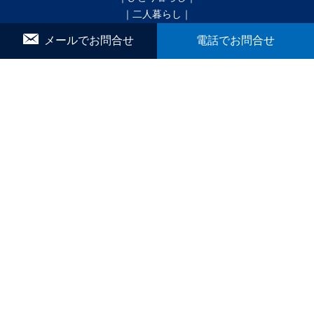
｜二人暮らし｜
｜家族で暮らす｜
メールでお問合せ
電話でお問合せ
｜ペットと暮らす｜
賃貸｜新着・おすすめ物件｜一覧をみる
かんたん！物件リクエスト
マイリスト
お問合せ
▼ こだわり条件で検索
｜戸建｜
｜新築・築浅｜
｜オール電化｜
｜360°パノラマ｜
｜初期費用ゼロ｜
｜月極駐車場｜
ブログ
間取りから探す
1R
1K／1DK
1SK／1SDK／1SLK／1LDK／1SLDK