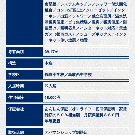
角部屋／システムキッチン／シャワー付洗面化
粧台／コンロ2口以上／クローゼット／インタ
ーホン／出窓／シャワー／独立洗面所／温水洗
浄暖房便座／ゴミ集積場／暖房／暖房便座／郵
便受け／照明器具／インターネット対応／天然
ガス（都市ガス）／シューズボックス／インタ
ーネット使い放題／物置
専有面積
39.17㎡
構造
木造
学校区
鶴野小学校／鳥取西中学校
入居時期
即入居
住宅保険
18,000円
保証会社
あんしん保証（株）ライフ 初回保証料 家賃
総額の５０％相当額 月額保証料８８０円 １
年毎更新
取扱店舗
アパマンショップ釧路店