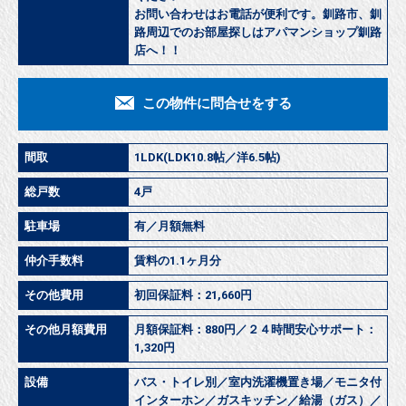
お問い合わせはお電話が便利です。釧路市、釧
路周辺でのお部屋探しはアパマンショップ釧路
店へ！！
この物件に問合せをする
間取
1LDK(LDK10.8帖／洋6.5帖)
総戸数
4戸
駐車場
有／月額無料
仲介手数料
賃料の1.1ヶ月分
その他費用
初回保証料：21,660円
その他月額費用
月額保証料：880円／２４時間安心サポート：
1,320円
設備
バス・トイレ別／室内洗濯機置き場／モニタ付
インターホン／ガスキッチン／給湯（ガス）／