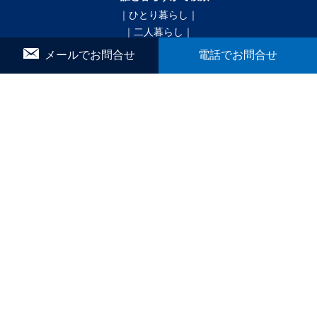
｜ひとり暮らし｜
｜二人暮らし｜
｜家族で暮らす｜
メールでお問合せ
電話でお問合せ
｜ペットと暮らす｜
賃貸｜新着・おすすめ物件｜一覧をみる
かんたん！物件リクエスト
マイリスト
お問合せ
▼ こだわり条件で検索
｜戸建｜
｜新築・築浅｜
｜オール電化｜
｜360°パノラマ｜
｜初期費用ゼロ｜
｜月極駐車場｜
ブログ
間取りから探す