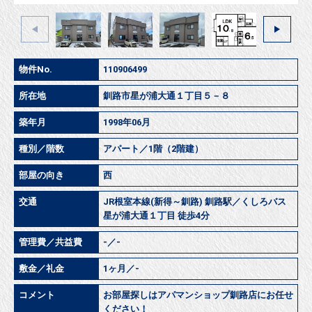
物件No.
110906499
所在地
釧路市星が浦大通１丁目５－８
築年月
1998年06月
種別／階数
アパート／1階（2階建）
部屋の向き
西
交通
JR根室本線(新得～釧路) 釧路駅／くしろバス
星が浦大通１丁目 徒歩4分
管理費／共益費
-／-
敷金／礼金
1ヶ月／-
コメント
お部屋探しはアパマンショップ釧路店にお任せ
ください！