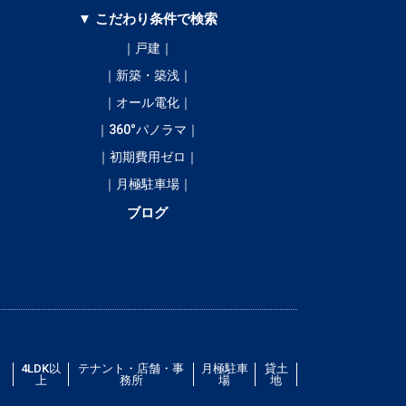
▼ こだわり条件で検索
｜戸建｜
｜新築・築浅｜
｜オール電化｜
｜360°パノラマ｜
｜初期費用ゼロ｜
｜月極駐車場｜
ブログ
／
4LDK以
テナント・店舗・事
月極駐車
貸土
上
務所
場
地