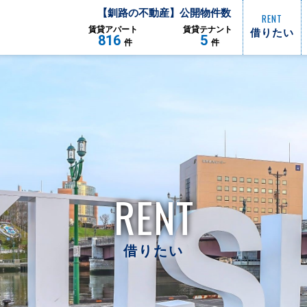
【
釧路
の不動産】公開物件数
RENT
借りたい
賃貸
アパート
賃貸
テナント
816
5
件
件
RENT
借りたい