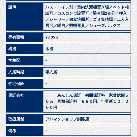
設備
バス・トイレ別／室内洗濯機置き場／ペット相
談可／ガスコンロ設置可／駐車場2台分／押入
／シャワー／独立洗面所／ゴミ集積場／二人入
居可／暖房／照明器具／シューズボックス
専有面積
93.35㎡
構造
木造
学校区
-
入居時期
即入居
住宅保険
-
保証会社
あんしん保証 初回保証料 家賃総額５
０％、月額保証料 ８８０円、年更新１０，０
００円
取扱店舗
アパマンショップ釧路店
備考
-