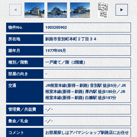
物件No.
1003205902
所在地
釧路市音別町本町２丁目３４
築年月
1977年09月
種別／階数
一戸建て／階（2階建）
部屋の向き
-
交通
JR根室本線(新得～釧路) 音別駅 徒歩5分／JR
根室本線(新得～釧路) 厚内駅 徒歩185分／JR
根室本線(新得～釧路) 白糠駅 徒歩187分
管理費／共益費
-／-
敷金／礼金
-／-
コメント
お部屋探しはアパマンショップ釧路店にお任せ