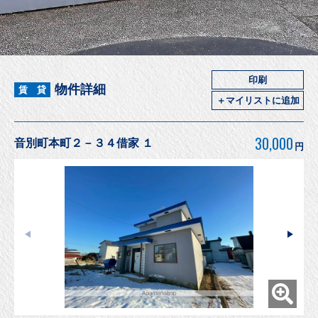
印刷
物件詳細
賃 貸
＋マイリストに追加
30,000
音別町本町２－３４借家 １
円