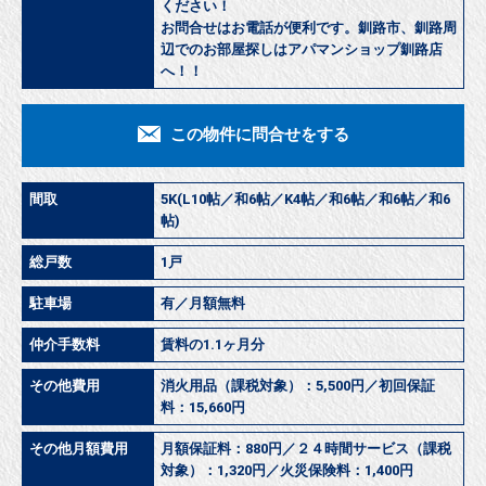
ください！
お問合せはお電話が便利です。釧路市、釧路周
辺でのお部屋探しはアパマンショップ釧路店
へ！！
この物件に問合せをする
間取
5K(L10帖／和6帖／K4帖／和6帖／和6帖／和6
帖)
総戸数
1戸
駐車場
有／月額無料
仲介手数料
賃料の1.1ヶ月分
その他費用
消火用品（課税対象）：5,500円／初回保証
料：15,660円
その他月額費用
月額保証料：880円／２４時間サービス（課税
対象）：1,320円／火災保険料：1,400円