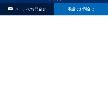
｜家族で暮らす｜
メールでお問合せ
電話でお問合せ
｜ペットと暮らす｜
賃貸｜新着・おすすめ物件｜一覧をみる
かんたん！物件リクエスト
マイリスト
お問合せ
▼ こだわり条件で検索
｜戸建｜
｜新築・築浅｜
｜オール電化｜
｜360°パノラマ｜
｜初期費用ゼロ｜
｜月極駐車場｜
ブログ
間取りから探す
1R
1K／1DK
1SK／1SDK／1SLK／1LDK／1SLDK
2K／2DK
2SK／2SDK／2SLK／2LDK／2SLDK
3K／3DK
3SK／3SDK／3SLK／3LDK／3SLDK
4LDK以上