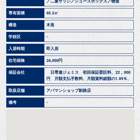
／二重サッシ／シューズボックス／物置
専有面積
65.2㎡
構造
木造
学校区
-
入居時期
即入居
住宅保険
24,000円
保証会社
日専連ジェミス 初回保証委託料、22，000
円 月額支払手数料、月額賃料総額の1.89％、
取扱店舗
アパマンショップ釧路店
備考
-