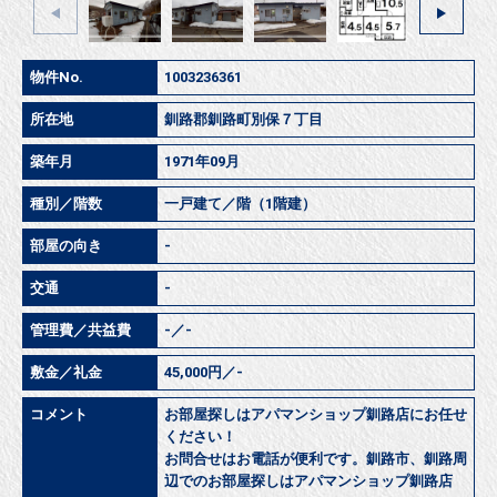
物件No.
1003236361
所在地
釧路郡釧路町別保７丁目
築年月
1971年09月
種別／階数
一戸建て／階（1階建）
部屋の向き
-
交通
-
管理費／共益費
-／-
敷金／礼金
45,000円／-
コメント
お部屋探しはアパマンショップ釧路店にお任せ
ください！
お問合せはお電話が便利です。釧路市、釧路周
辺でのお部屋探しはアパマンショップ釧路店