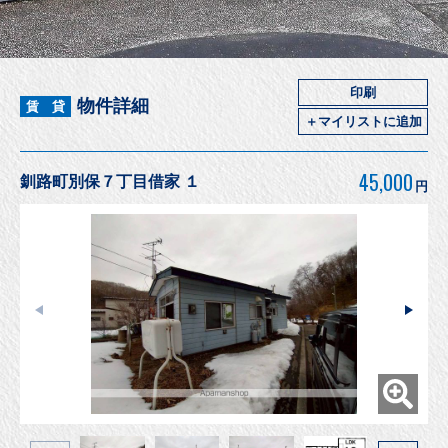
印刷
物件詳細
賃 貸
＋マイリストに追加
45,000
釧路町別保７丁目借家 １
円