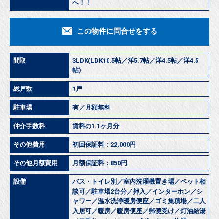
へ！！
この物件に問合せをする
間取
3LDK(LDK10.5帖／洋5.7帖／洋4.5帖／洋4.5
帖)
総戸数
1戸
駐車場
有／月額無料
仲介手数料
賃料の1.1ヶ月分
その他費用
初回保証料：22,000円
その他月額費用
月額保証料：850円
設備
バス・トイレ別／室内洗濯機置き場／ペット相
談可／駐車場2台分／押入／インターホン／シ
ャワー／温水洗浄暖房便座／ゴミ集積場／二人
入居可／暖房／暖房便座／郵便受け／灯油給湯