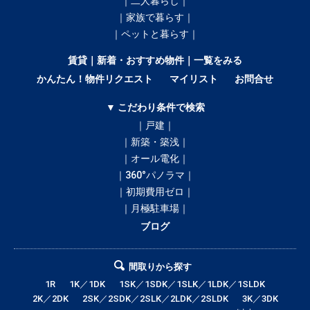
｜二人暮らし｜
｜家族で暮らす｜
｜ペットと暮らす｜
賃貸｜新着・おすすめ物件｜一覧をみる
かんたん！物件リクエスト
マイリスト
お問合せ
▼ こだわり条件で検索
｜戸建｜
｜新築・築浅｜
｜オール電化｜
｜360°パノラマ｜
｜初期費用ゼロ｜
｜月極駐車場｜
ブログ
間取りから探す
1R
1K／1DK
1SK／1SDK／1SLK／1LDK／1SLDK
2K／2DK
2SK／2SDK／2SLK／2LDK／2SLDK
3K／3DK